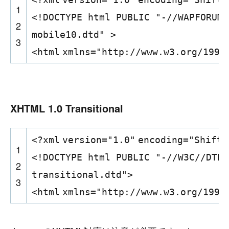
1
<!DOCTYPE html PUBLIC "-//WAPFORUM/
2
mobile10.dtd" >
3
<
html
xmlns
=
"http://www.w3.org/1999
XHTML 1.0 Transitional
<?
xml
version
=
"1.0"
encoding
=
"Shift_
1
<!DOCTYPE html PUBLIC "-//W3C//DTD 
2
transitional.dtd">
3
<
html
xmlns
=
"http://www.w3.org/1999