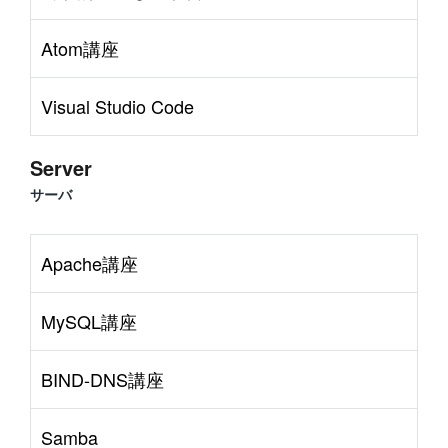
Atom講座
Visual Studio Code
Server
サーバ
Apache講座
P
r
o
g
r
a
m
m
i
n
g
L
a
n
g
u
a
#
Visual Studio Code
#
HTML CSS
#
JavaScrip
MySQL講座
S
e
r
v
e
r
S
i
d
e
#
WordPress
#
Apache
#
MySQL
#
Git
#
PHP
#
Atom
#
Other
BIND-DNS講座
B
l
o
g
#
AWS
#
BIND
#
Othe
#
Music
#
Science
Samba