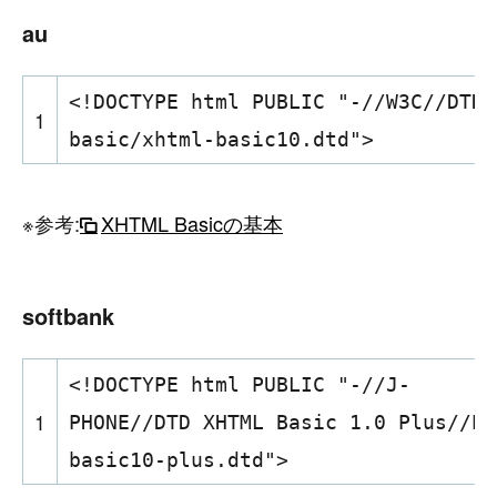
au
<!DOCTYPE html PUBLIC "-//W3C//DTD 
1
basic/xhtml-basic10.dtd">
※参考:
XHTML Basicの基本
softbank
<!DOCTYPE html PUBLIC "-//J-
1
PHONE//DTD XHTML Basic 1.0 Plus//EN
basic10-plus.dtd">