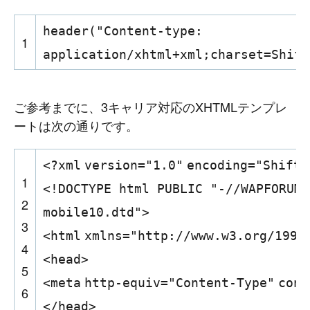
header(
"Content-type:
1
application/xhtml+xml;charset=Shift
ご参考までに、3キャリア対応のXHTMLテンプレ
ートは次の通りです。
<?
xml
version
=
"1.0"
encoding
=
"Shift_
1
<!DOCTYPE html PUBLIC "-//WAPFORUM/
2
mobile10.dtd">
3
<
html
xmlns
=
"http://www.w3.org/1999
4
<
head
>
5
<
meta
http-equiv
=
"Content-Type"
cont
6
</
head
>