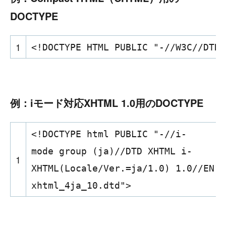
DOCTYPE
1
<!DOCTYPE HTML PUBLIC "-//W3C//DTD 
例：iモード対応XHTML 1.0用のDOCTYPE
<!DOCTYPE html PUBLIC "-//i-
mode group (ja)//DTD XHTML i-
1
XHTML(Locale/Ver.=ja/1.0) 1.0//EN" 
xhtml_4ja_10.dtd">