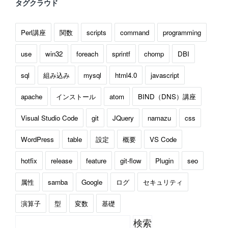
タグクラウド
Perl講座
関数
scripts
command
programming
use
win32
foreach
sprintf
chomp
DBI
sql
組み込み
mysql
html4.0
javascript
apache
インストール
atom
BIND（DNS）講座
Visual Studio Code
git
JQuery
namazu
css
WordPress
table
設定
概要
VS Code
hotfix
release
feature
git-flow
Plugin
seo
属性
samba
Google
ログ
セキュリティ
演算子
型
変数
基礎