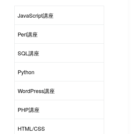
JavaScript講座
Perl講座
SQL講座
Python
WordPress講座
PHP講座
HTML/CSS