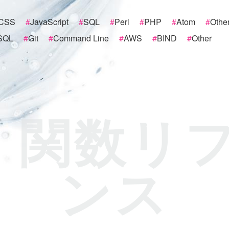
CSS
#
JavaScript
#
SQL
#
Perl
#
PHP
#
Atom
#
Othe
SQL
#
Git
#
Command Line
#
AWS
#
BIND
#
Other
 関数リ
ンス