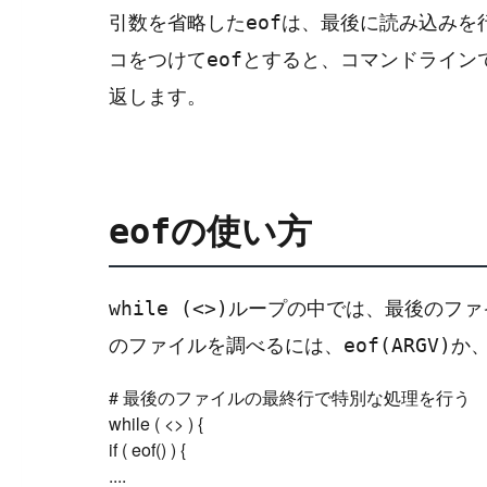
引数を省略した
は、最後に読み込みを
eof
コをつけて
とすると、コマンドライン
eof
返します。
の使い方
eof
ループの中では、最後のファ
while (<>)
のファイルを調べるには、
か
eof(ARGV)
# 最後のファイルの最終行で特別な処理を行う

while ( <> ) {

if ( eof() ) {

....
