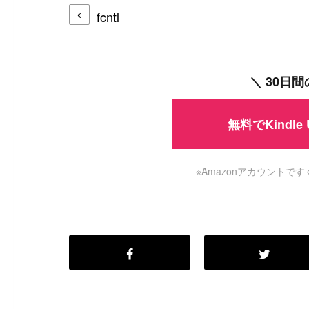
fcntl
#
WordPress
#
Apache
＼ 30日
無料でKindle
※Amazonアカウント