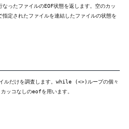
行なったファイルの
状態を返します。空のカッ
EOF
で指定されたファイルを連結したファイルの状態を
イルだけを調査します。
ループの個々
while (<>)
、カッコなしの
を用います。
eof