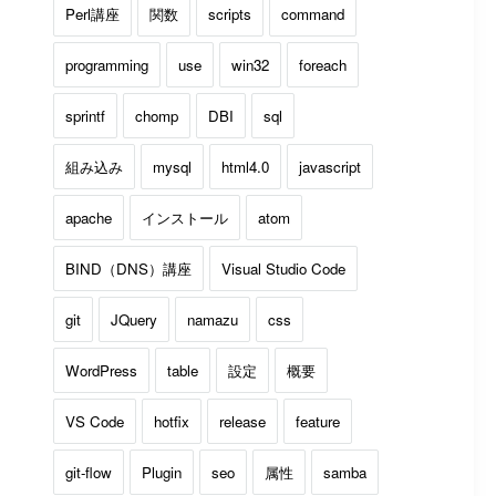
Perl講座
関数
scripts
command
programming
use
win32
foreach
sprintf
chomp
DBI
sql
組み込み
mysql
html4.0
javascript
apache
インストール
atom
BIND（DNS）講座
Visual Studio Code
git
JQuery
namazu
css
WordPress
table
設定
概要
VS Code
hotfix
release
feature
git-flow
Plugin
seo
属性
samba