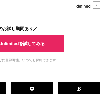
defined
#
MySQL
#
Git
#
Command Line
#
B
l
o
g
#
Music
#
Science
間のお試し期間あり／
 Unlimitedを試してみる
ですぐに登録可能。いつでも解約できます