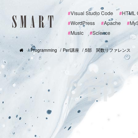
#
Visual Studio Code
#
HTML 
#
WordPress
#
Apache
#
My
#
Music
#
Science
Programming
Perl講座
5部 関数リファレンス
5部