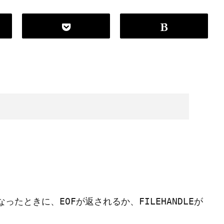
なったときに、
が返されるか、
が
EOF
FILEHANDLE