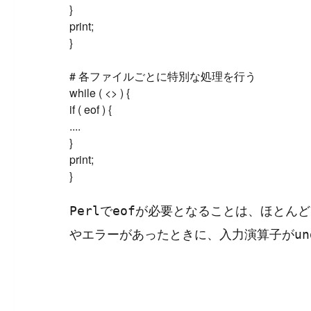
}

print;

}

# 各ファイルごとに特別な処理を行う

while ( <> ) {

if ( eof ) {

....

}

print;

で
が必要となることは、ほとんど
Perl
eof
やエラーがあったときに、入力演算子が
un
#
Visual Studio Code