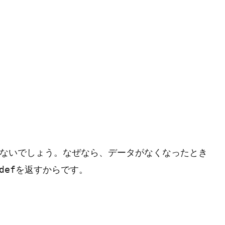
ないでしょう。なぜなら、データがなくなったとき
を返すからです。
def
P
r
o
g
r
a
m
m
i
n
g
L
a
n
g
u
a
g
e
#
HTML CSS
#
JavaScript
#
SQL
#
Pe
S
e
r
v
e
r
S
i
d
e
#
Other