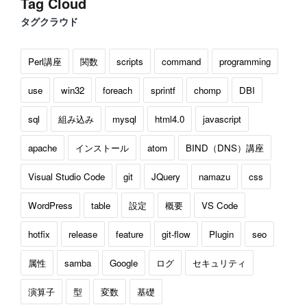
Tag Cloud
タグクラウド
Perl講座
関数
scripts
command
programming
use
win32
foreach
sprintf
chomp
DBI
sql
組み込み
mysql
html4.0
javascript
apache
インストール
atom
BIND（DNS）講座
Visual Studio Code
git
JQuery
namazu
css
WordPress
table
設定
概要
VS Code
hotfix
release
feature
git-flow
Plugin
seo
属性
samba
Google
ログ
セキュリティ
演算子
型
変数
基礎