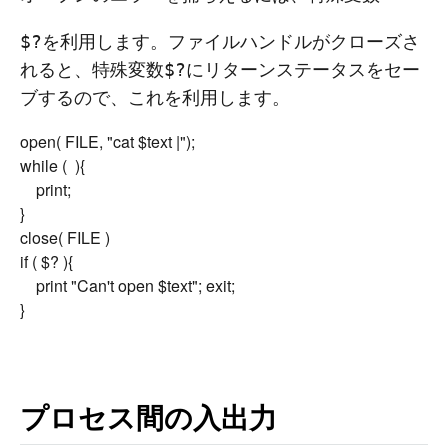
を利用します。ファイルハンドルがクローズさ
$?
れると、特殊変数
にリターンステータスをセー
$?
ブするので、これを利用します。
open( FILE, "cat $text |");

while ( 
 ){

	print;

}

close( FILE )

if ( $? ){

	print "Can't open $text"; exit;

プロセス間の入出力