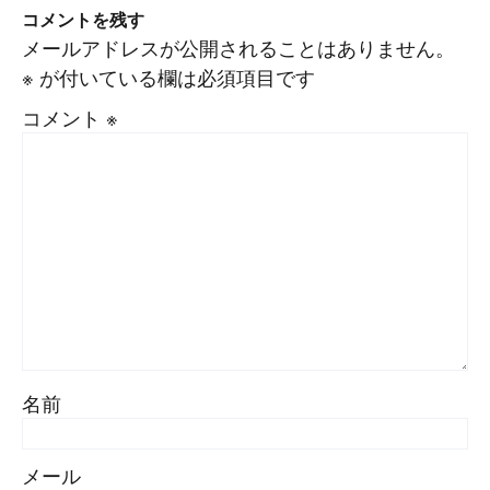
コメントを残す
メールアドレスが公開されることはありません。
※
が付いている欄は必須項目です
コメント
※
#
Visual Studio Code
#
HTML CSS
P
r
o
g
r
a
m
m
i
n
g
L
a
n
g
u
a
g
e
#
WordPress
#
Apache
#
MySQL
#
Git
#
JavaScript
#
SQL
#
Perl
#
PHP
S
e
r
v
e
r
S
i
d
e
#
Command Line
#
AWS
#
BIND
#
Atom
#
Other
B
l
o
g
名前
#
Music
#
Science
#
Other
メール