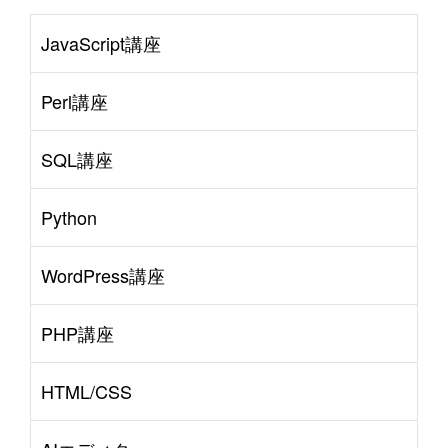
JavaScript講座
Perl講座
SQL講座
Python
WordPress講座
PHP講座
HTML/CSS