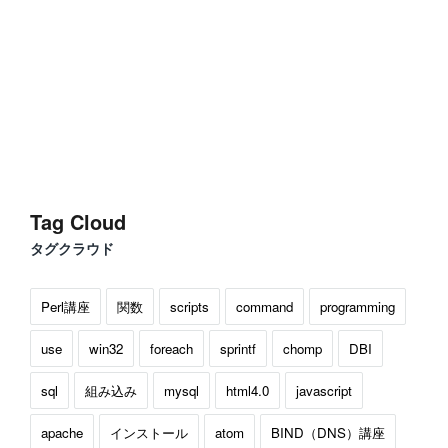
Tag Cloud
タグクラウド
Perl講座
関数
scripts
command
programming
use
win32
foreach
sprintf
chomp
DBI
sql
組み込み
mysql
html4.0
javascript
apache
インストール
atom
BIND（DNS）講座