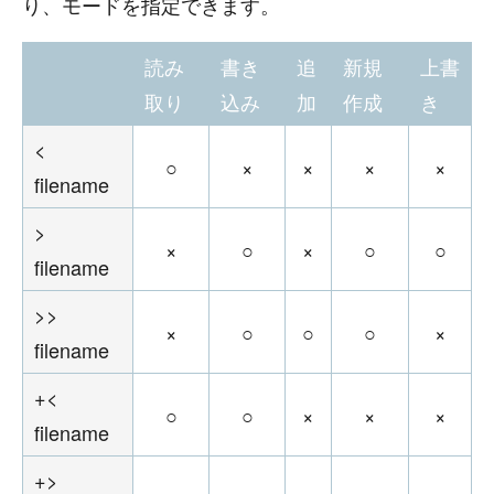
り、モードを指定できます。
読み
書き
追
新規
上書
取り
込み
加
作成
き
<
○
×
×
×
×
filename
>
×
○
×
○
○
filename
>>
×
○
○
○
×
filename
+<
○
○
×
×
×
filename
+>