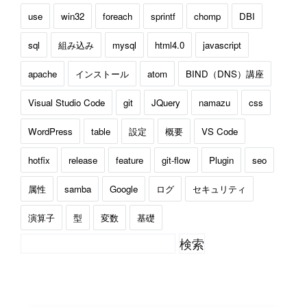
use
win32
foreach
sprintf
chomp
DBI
sql
組み込み
mysql
html4.0
javascript
apache
インストール
atom
BIND（DNS）講座
Visual Studio Code
git
JQuery
namazu
css
WordPress
table
設定
概要
VS Code
hotfix
release
feature
git-flow
Plugin
seo
属性
samba
Google
ログ
セキュリティ
演算子
型
変数
基礎