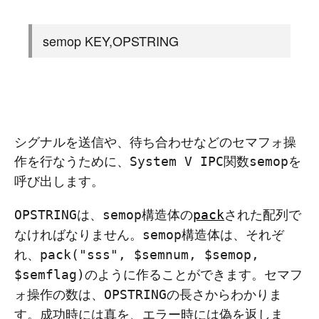
semop KEY,OPSTRING
シグナルを送信や、待ち合わせなどのセマフォ操
作を行なうために、
関数
を
System V IPC
semop
呼び出します。
は、
構造体の
された配列で
OPSTRING
semop
pack
なければなりません。
構造体は、それぞ
semop
れ、
pack("sss", $semnum, $semop,
のように作ることができます。セマフ
$semflag)
ォ操作の数は、
の長さからわかりま
OPSTRING
す。成功時には真を、エラー時には偽を返しま