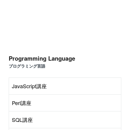
#
Command Line
#
AWS
#
BIND
#
Atom
#
Other
B
l
o
g
#
Music
#
Science
#
Other
Programming Language
プログラミング言語
JavaScript講座
Perl講座
SQL講座