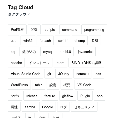
Tag Cloud
タグクラウド
Perl講座
関数
scripts
command
programming
use
win32
foreach
sprintf
chomp
DBI
sql
組み込み
mysql
html4.0
javascript
apache
インストール
atom
BIND（DNS）講座
Visual Studio Code
git
JQuery
namazu
css
WordPress
table
設定
概要
VS Code
hotfix
release
feature
git-flow
Plugin
seo
属性
samba
Google
ログ
セキュリティ
演算子
型
変数
基礎