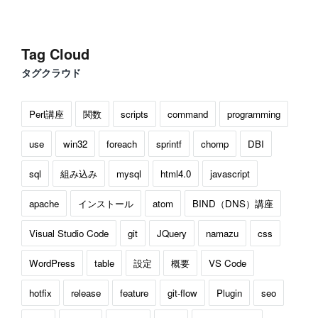
Tag Cloud
タグクラウド
Perl講座
関数
scripts
command
programming
use
win32
foreach
sprintf
chomp
DBI
sql
組み込み
mysql
html4.0
javascript
apache
インストール
atom
BIND（DNS）講座
Visual Studio Code
git
JQuery
namazu
css
WordPress
table
設定
概要
VS Code
hotfix
release
feature
git-flow
Plugin
seo