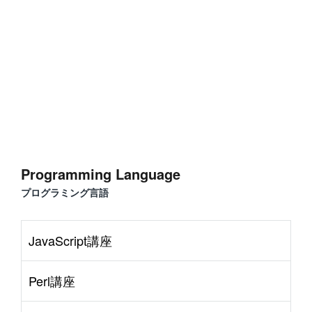
S
e
r
v
e
r
S
i
d
e
#
Command Line
#
AWS
#
BIND
#
Atom
#
Other
B
l
o
g
#
Music
#
Science
#
Other
Programming Language
プログラミング言語
JavaScript講座
Perl講座