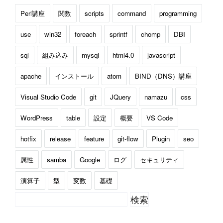
Perl講座
関数
scripts
command
programming
use
win32
foreach
sprintf
chomp
DBI
sql
組み込み
mysql
html4.0
javascript
apache
インストール
atom
BIND（DNS）講座
Visual Studio Code
git
JQuery
namazu
css
WordPress
table
設定
概要
VS Code
hotfix
release
feature
git-flow
Plugin
seo
属性
samba
Google
ログ
セキュリティ
演算子
型
変数
基礎