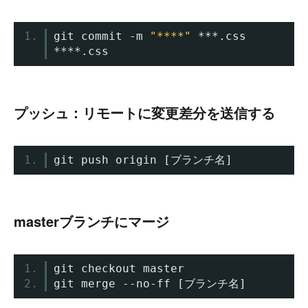
git commit 
-
m 
"****"
***.
css 
****.
css
プッシュ：リモートに変更差分を送信する
git push origin 
[ブランチ名]
masterブランチにマージ
git checkout master
git merge 
--
no
-
ff 
[ブランチ名]