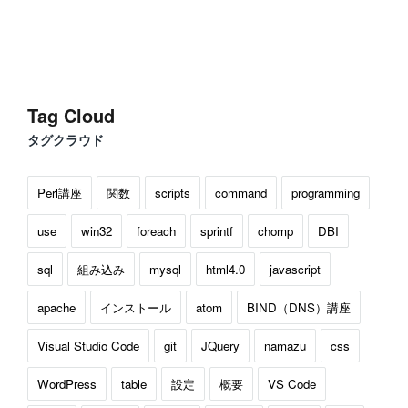
Tag Cloud
タグクラウド
Perl講座
関数
scripts
command
programming
use
win32
foreach
sprintf
chomp
DBI
sql
組み込み
mysql
html4.0
javascript
apache
インストール
atom
BIND（DNS）講座
Visual Studio Code
git
JQuery
namazu
css
WordPress
table
設定
概要
VS Code