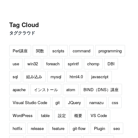
Tag Cloud
タグクラウド
Perl講座
関数
scripts
command
programming
use
win32
foreach
sprintf
chomp
DBI
sql
組み込み
mysql
html4.0
javascript
apache
インストール
atom
BIND（DNS）講座
Visual Studio Code
git
JQuery
namazu
css
WordPress
table
設定
概要
VS Code
hotfix
release
feature
git-flow
Plugin
seo