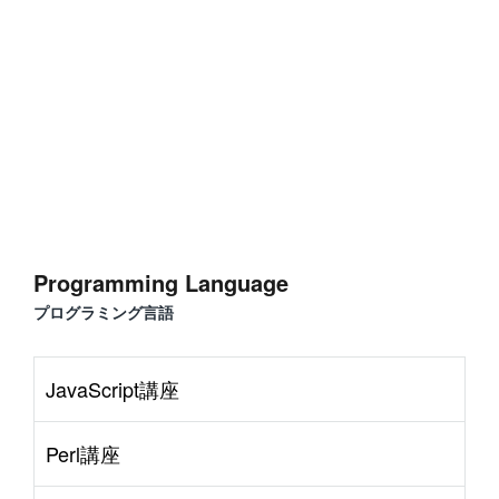
S
e
r
v
e
r
S
i
d
e
#
Command Line
#
AWS
#
BIND
#
Atom
#
Other
B
l
o
g
#
Music
#
Science
#
Other
Programming Language
プログラミング言語
JavaScript講座
Perl講座