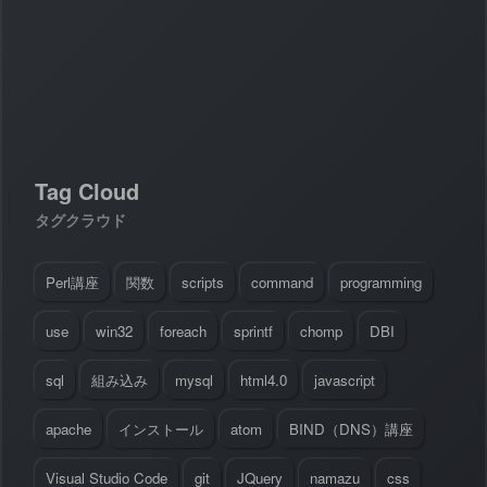
#
Visual Studio Code
#
HTML CSS
P
r
o
g
r
a
m
m
i
n
g
L
a
n
g
u
a
g
e
#
WordPress
#
Apache
#
MySQL
#
Git
#
JavaScript
#
SQL
#
Perl
#
PHP
S
e
r
v
e
r
S
i
d
e
#
Command Line
#
AWS
#
BIND
#
Atom
#
Other
B
l
o
g
Tag Cloud
#
Music
#
Science
#
Other
タグクラウド
Perl講座
関数
scripts
command
programming
use
win32
foreach
sprintf
chomp
DBI
sql
組み込み
mysql
html4.0
javascript
apache
インストール
atom
BIND（DNS）講座
Visual Studio Code
git
JQuery
namazu
css