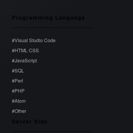
Programming Language
#
Visual Studio Code
#
HTML CSS
#
JavaScript
#
SQL
#
Perl
#
PHP
#
Atom
#
Other
Server Side