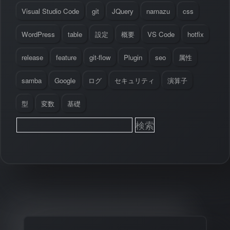
Visual Studio Code
git
JQuery
namazu
css
WordPress
table
設定
概要
VS Code
hotfix
release
feature
git-flow
Plugin
seo
属性
samba
Google
ログ
セキュリティ
演算子
型
変数
基礎