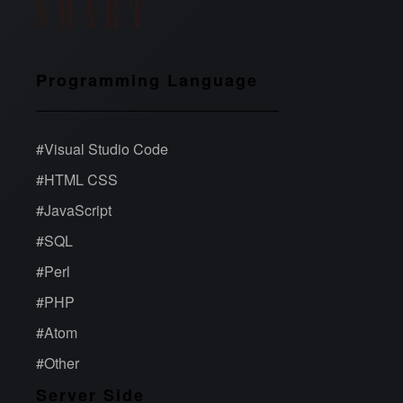
Programming Language
#
Visual Studio Code
#
HTML CSS
#
JavaScript
#
SQL
#
Perl
#
PHP
#
Atom
#
Other
Server Side