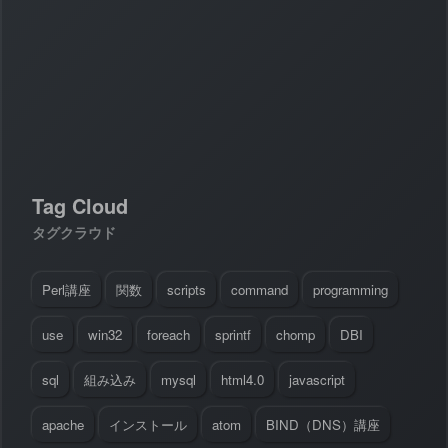
#
Visual Studio Code
#
HTML CSS
P
r
o
g
r
a
m
m
i
n
g
L
a
n
g
u
a
g
e
#
WordPress
#
Apache
#
MySQL
#
Git
#
JavaScript
#
SQL
#
Perl
#
PHP
S
e
r
v
e
r
S
i
d
e
#
Command Line
#
AWS
#
BIND
#
Atom
#
Other
B
l
o
g
#
Music
#
Science
Tag Cloud
#
Other
タグクラウド
Perl講座
関数
scripts
command
programming
use
win32
foreach
sprintf
chomp
DBI
sql
組み込み
mysql
html4.0
javascript
apache
インストール
atom
BIND（DNS）講座