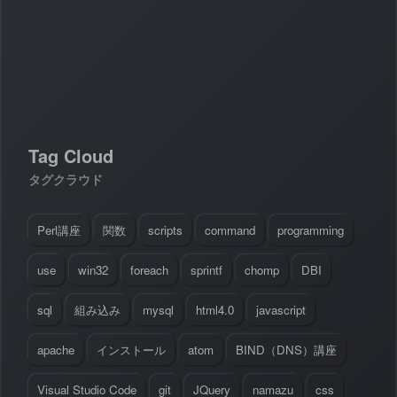
#
Visual Studio Code
#
HTML CSS
P
r
o
g
r
a
m
m
i
n
g
L
a
n
g
u
a
g
e
#
WordPress
#
Apache
#
MySQL
#
Git
#
JavaScript
#
SQL
#
Perl
#
PHP
S
e
r
v
e
r
S
i
d
e
#
Command Line
#
AWS
#
BIND
#
Atom
#
Other
B
l
o
g
Tag Cloud
#
Music
#
Science
#
Other
タグクラウド
Perl講座
関数
scripts
command
programming
use
win32
foreach
sprintf
chomp
DBI
sql
組み込み
mysql
html4.0
javascript
apache
インストール
atom
BIND（DNS）講座
Visual Studio Code
git
JQuery
namazu
css