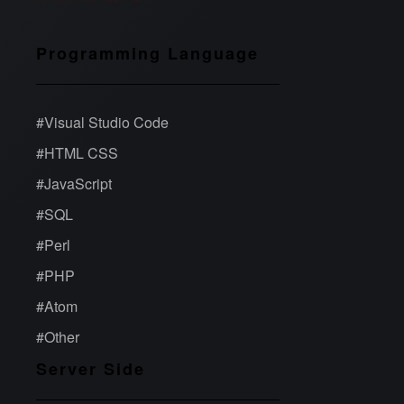
Programming Language
#
Visual Studio Code
#
HTML CSS
#
JavaScript
#
SQL
#
Perl
#
PHP
#
Atom
#
Other
Server Side