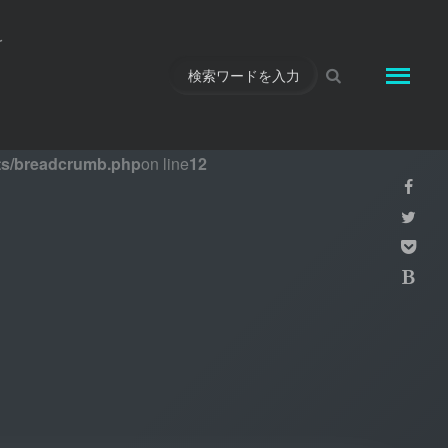
r
rts/breadcrumb.php
on line
12