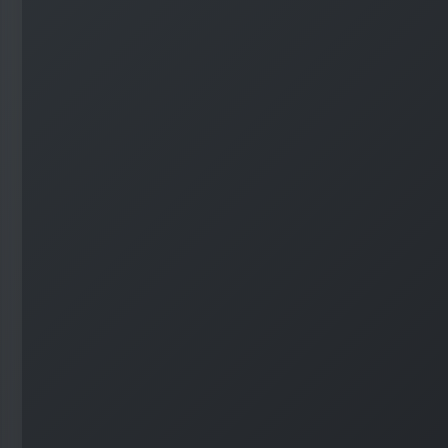
#
WordPress
#
Apache