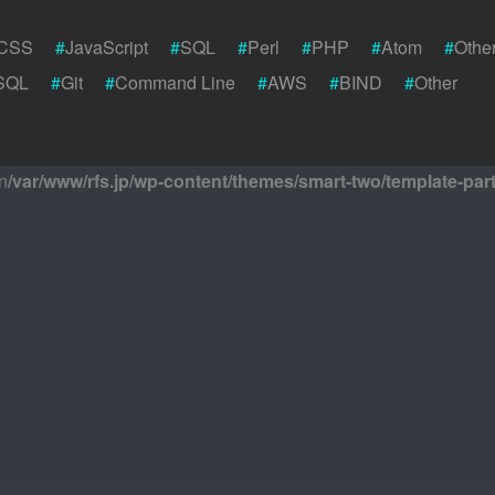
CSS
#
JavaScript
#
SQL
#
Perl
#
PHP
#
Atom
#
Othe
SQL
#
Git
#
Command Line
#
AWS
#
BIND
#
Other
n
/var/www/rfs.jp/wp-content/themes/smart-two/template-pa