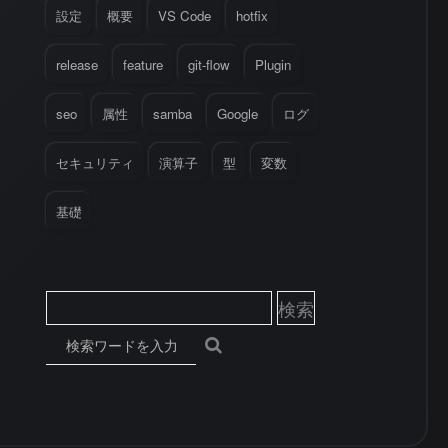
設定
概要
VS Code
hotfix
release
feature
git-flow
Plugin
seo
属性
samba
Google
ログ
セキュリティ
演算子
型
変数
基礎