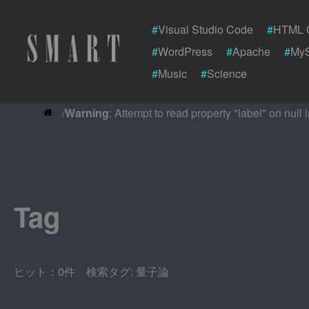
#
Visual Studio Code
#
HTML 
#
WordPress
#
Apache
#
My
#
Music
#
Science
/
Warning
: Attempt to read property "label" on null i
Tag
ヒット：0件 検索タグ:
量子論