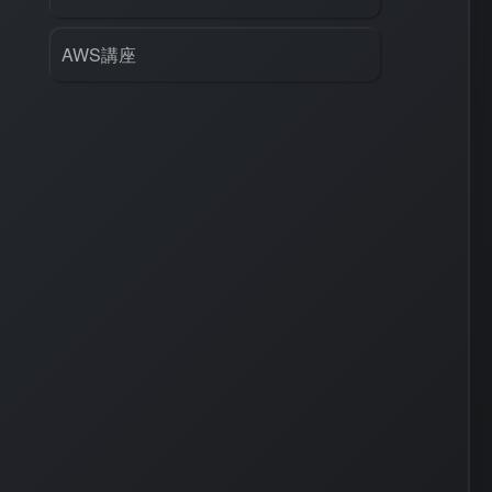
AWS
#
BIND
#
Other
AWS講座