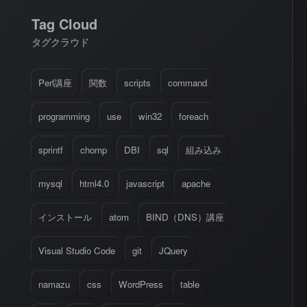
Tag Cloud
タグクラウド
Perl講座
関数
scripts
command
programming
use
win32
foreach
sprintf
chomp
DBI
sql
組み込み
mysql
html4.0
javascript
apache
インストール
atom
BIND（DNS）講座
Visual Studio Code
git
JQuery
namazu
css
WordPress
table