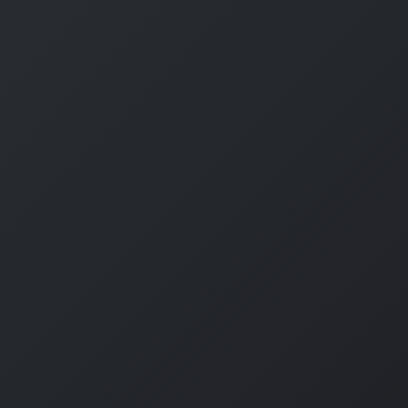
#
MySQL
#
Git
#
Command Line
#
B
l
o
g
#
Music
#
Science