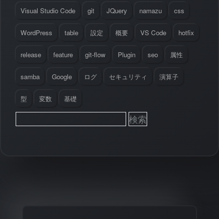
Visual Studio Code
git
JQuery
namazu
css
WordPress
table
設定
概要
VS Code
hotfix
release
feature
git-flow
Plugin
seo
属性
samba
Google
ログ
セキュリティ
演算子
型
変数
基礎