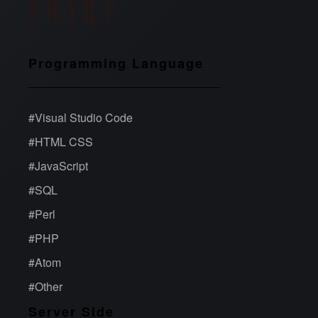
Programming Language
#
Visual Studio Code
#
HTML CSS
#
JavaScript
#
SQL
#
Perl
#
PHP
#
Atom
#
Other
Server Side