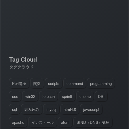
#
Visual Studio Code
#
HTML CSS
P
r
o
g
r
a
m
m
i
n
g
L
a
n
g
u
a
g
e
#
WordPress
#
Apache
#
MySQL
#
Git
#
JavaScript
#
SQL
#
Perl
#
PHP
S
e
r
v
e
r
S
i
d
e
#
Command Line
#
AWS
#
BIND
#
Atom
#
Other
B
l
o
g
#
Music
#
Science
Tag Cloud
#
Other
タグクラウド
Perl講座
関数
scripts
command
programming
use
win32
foreach
sprintf
chomp
DBI
sql
組み込み
mysql
html4.0
javascript
apache
インストール
atom
BIND（DNS）講座