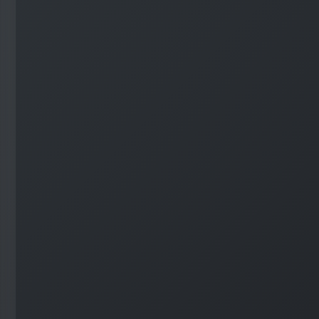
#
WordPress
#
Apache