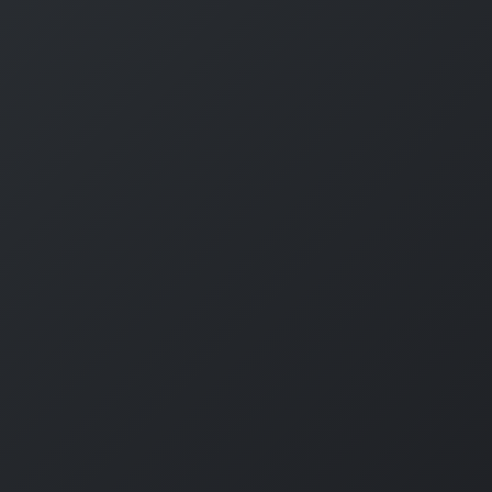
#
MySQL
#
Git
#
Command Line
#
B
l
o
g
#
Music
#
Science