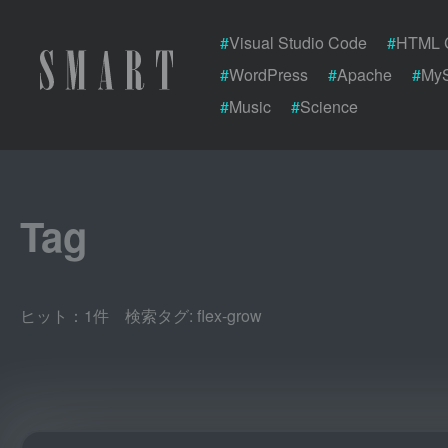
#
Visual Studio Code
#
HTML 
#
WordPress
#
Apache
#
My
#
Music
#
Science
Tag
ヒット：1件 検索タグ:
flex-grow