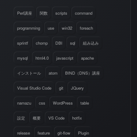
Perl講座
関数
scripts
command
programming
use
win32
foreach
sprintf
chomp
DBI
sql
組み込み
mysql
html4.0
javascript
apache
インストール
atom
BIND（DNS）講座
Visual Studio Code
git
JQuery
namazu
css
WordPress
table
設定
概要
VS Code
hotfix
release
feature
git-flow
Plugin