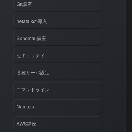
Git講座
netatalkの導入
Sendmail講座
セキュリティ
各種サーバ設定
コマンドライン
rl
#
PHP
#
Atom
Namazu
AWS講座