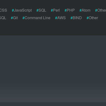
CSS
#
JavaScript
#
SQL
#
Perl
#
PHP
#
Atom
#
Othe
SQL
#
Git
#
Command Line
#
AWS
#
BIND
#
Other