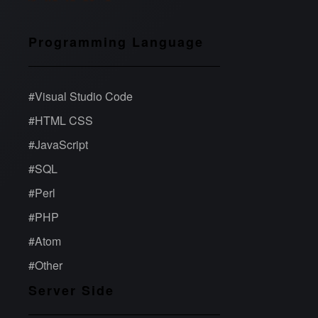
Programming Language
#
Visual Studio Code
#
HTML CSS
#
JavaScript
#
SQL
#
Perl
#
PHP
#
Atom
#
Other
Server Side