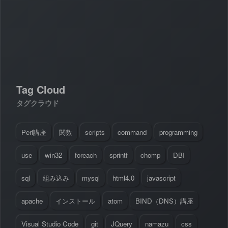
#
Visual Studio Code
#
HTML CSS
P
r
o
g
r
a
m
m
i
n
g
L
a
n
g
u
a
g
e
#
WordPress
#
Apache
#
MySQL
#
Git
#
JavaScript
#
SQL
#
Perl
#
PHP
S
e
r
v
e
r
S
i
d
e
#
Command Line
#
AWS
#
BIND
#
Atom
#
Other
B
l
o
g
Tag Cloud
#
Music
#
Science
#
Other
タグクラウド
Perl講座
関数
scripts
command
programming
use
win32
foreach
sprintf
chomp
DBI
sql
組み込み
mysql
html4.0
javascript
apache
インストール
atom
BIND（DNS）講座
Visual Studio Code
git
JQuery
namazu
css