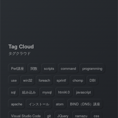
#
Visual Studio Code
#
HTML CSS
P
r
o
g
r
a
m
m
i
n
g
L
a
n
g
u
a
g
e
#
WordPress
#
Apache
#
MySQL
#
Git
#
JavaScript
#
SQL
#
Perl
#
PHP
S
e
r
v
e
r
S
i
d
e
#
Command Line
#
AWS
#
BIND
#
Atom
#
Other
B
l
o
g
Tag Cloud
#
Music
#
Science
#
Other
タグクラウド
Perl講座
関数
scripts
command
programming
use
win32
foreach
sprintf
chomp
DBI
sql
組み込み
mysql
html4.0
javascript
apache
インストール
atom
BIND（DNS）講座
Visual Studio Code
git
JQuery
namazu
css