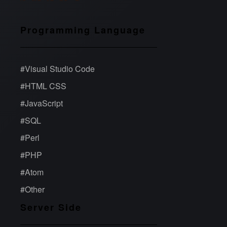
Programming Language
#
Visual Studio Code
#
HTML CSS
#
JavaScript
#
SQL
#
Perl
#
PHP
#
Atom
#
Other
Server Side