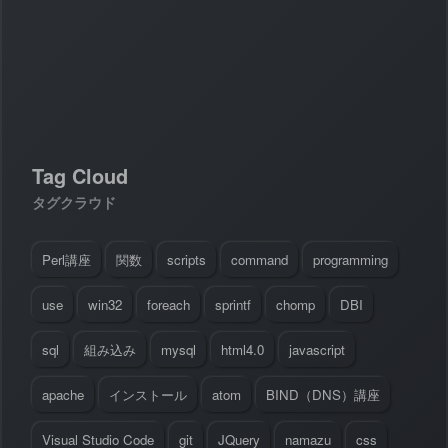
#
Visual Studio Code
#
HTML CSS
P
r
o
g
r
a
m
m
i
n
g
L
a
n
g
u
a
g
e
#
WordPress
#
Apache
#
MySQL
#
Git
#
JavaScript
#
SQL
#
Perl
#
PHP
S
e
r
v
e
r
S
i
d
e
#
Command Line
#
AWS
#
BIND
#
Atom
#
Other
B
l
o
g
Tag Cloud
#
Music
#
Science
#
Other
タグクラウド
Perl講座
関数
scripts
command
programming
use
win32
foreach
sprintf
chomp
DBI
sql
組み込み
mysql
html4.0
javascript
apache
インストール
atom
BIND（DNS）講座
Visual Studio Code
git
JQuery
namazu
css