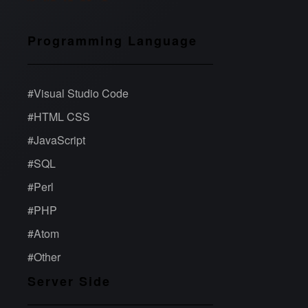
Programming Language
#
Visual Studio Code
#
HTML CSS
#
JavaScript
#
SQL
#
Perl
#
PHP
#
Atom
#
Other
Server Side