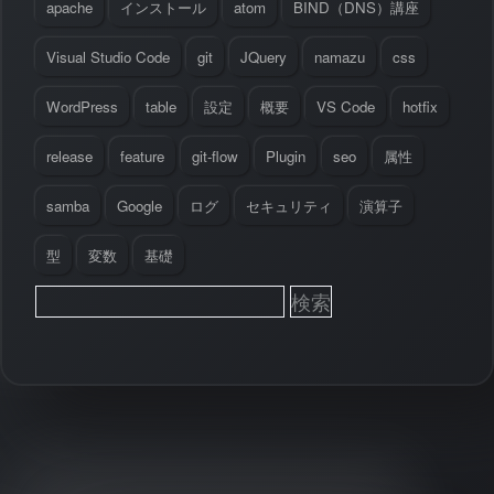
apache
インストール
atom
BIND（DNS）講座
Visual Studio Code
git
JQuery
namazu
css
WordPress
table
設定
概要
VS Code
hotfix
release
feature
git-flow
Plugin
seo
属性
samba
Google
ログ
セキュリティ
演算子
型
変数
基礎