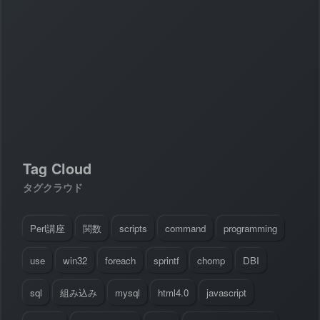
#
Visual Studio Code
#
HTML CSS
P
r
o
g
r
a
m
m
i
n
g
L
a
n
g
u
a
g
e
#
WordPress
#
Apache
#
MySQL
#
Git
#
JavaScript
#
SQL
#
Perl
#
PHP
S
e
r
v
e
r
S
i
d
e
#
Command Line
#
AWS
#
BIND
#
Atom
#
Other
B
l
o
g
#
Music
#
Science
#
Other
Tag Cloud
タグクラウド
Perl講座
関数
scripts
command
programming
use
win32
foreach
sprintf
chomp
DBI
sql
組み込み
mysql
html4.0
javascript