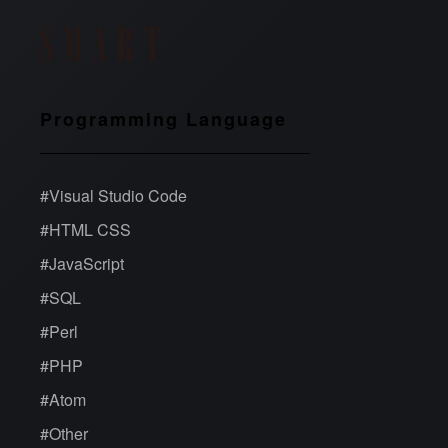
Programming Language
#
Visual Studio Code
#
HTML CSS
#
JavaScript
#
SQL
#
Perl
#
PHP
#
Atom
#
Other