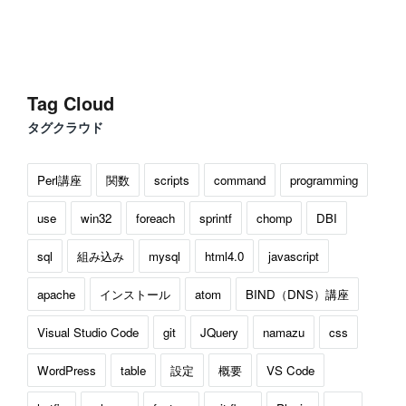
Tag Cloud
タグクラウド
Perl講座
関数
scripts
command
programming
use
win32
foreach
sprintf
chomp
DBI
sql
組み込み
mysql
html4.0
javascript
apache
インストール
atom
BIND（DNS）講座
Visual Studio Code
git
JQuery
namazu
css
WordPress
table
設定
概要
VS Code