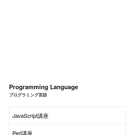
#
WordPress
#
Apache
#
MySQL
#
Git
#
JavaScript
#
SQL
#
Perl
#
PHP
S
e
r
v
e
r
S
i
d
e
#
Command Line
#
AWS
#
BIND
#
Atom
#
Other
B
l
o
g
#
Music
#
Science
#
Other
Programming Language
プログラミング言語
JavaScript講座
Perl講座