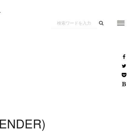
r
E
N
D
E
R
)