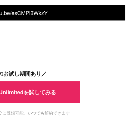
utu.be/esCMPi8WkzY
間のお試し期間あり／
 Unlimitedを試してみる
ですぐに登録可能。いつでも解約できます