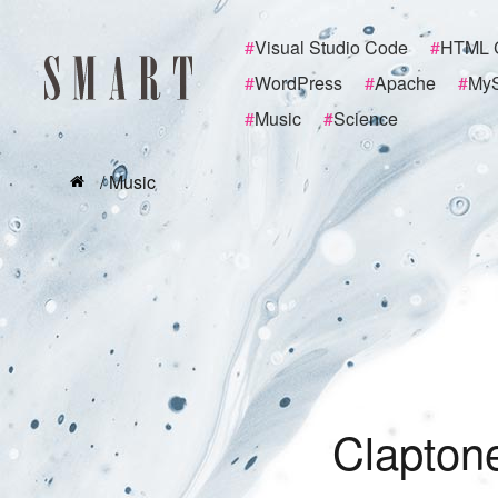
#
Visual Studio Code
#
HTML 
#
WordPress
#
Apache
#
My
#
Music
#
Science
/ Music
C
l
a
p
t
o
n