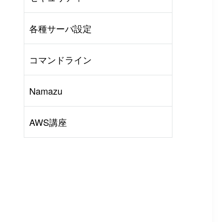
AWS
#
BIND
#
Other
各種サーバ設定
コマンドライン
Namazu
AWS講座