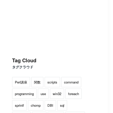
Tag Cloud
タグクラウド
Perl講座
関数
scripts
command
programming
use
win32
foreach
sprintf
chomp
DBI
sql