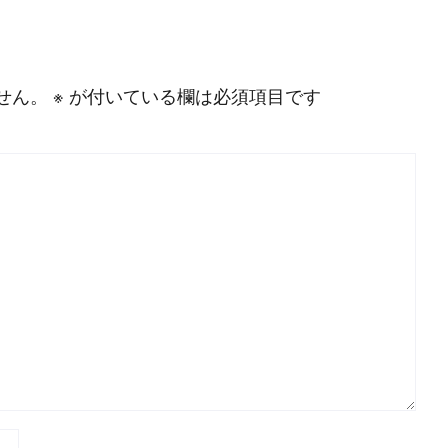
せん。
※
が付いている欄は必須項目です
P
r
o
g
r
a
m
m
i
n
g
L
a
n
g
u
a
g
e
#
HTML CSS
#
JavaScript
#
SQL
#
Pe
S
e
r
v
e
r
S
i
d
e
#
Other