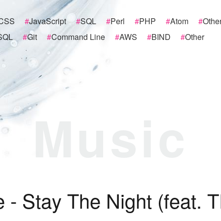
CSS
#
JavaScript
#
SQL
#
Perl
#
PHP
#
Atom
#
Othe
SQL
#
Git
#
Command Line
#
AWS
#
BIND
#
Other
Music
e
-
S
t
a
y
T
h
e
N
i
g
h
t
(
f
e
a
t
.
T