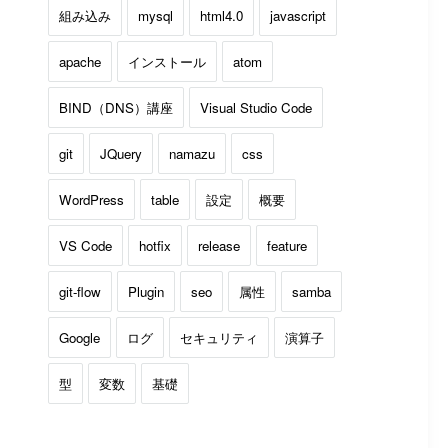
組み込み
mysql
html4.0
javascript
apache
インストール
atom
BIND（DNS）講座
Visual Studio Code
git
JQuery
namazu
css
WordPress
table
設定
概要
VS Code
hotfix
release
feature
git-flow
Plugin
seo
属性
samba
Google
ログ
セキュリティ
演算子
型
変数
基礎