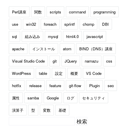
Perl講座
関数
scripts
command
programming
use
win32
foreach
sprintf
chomp
DBI
sql
組み込み
mysql
html4.0
javascript
apache
インストール
atom
BIND（DNS）講座
Visual Studio Code
git
JQuery
namazu
css
WordPress
table
設定
概要
VS Code
hotfix
release
feature
git-flow
Plugin
seo
属性
samba
Google
ログ
セキュリティ
演算子
型
変数
基礎