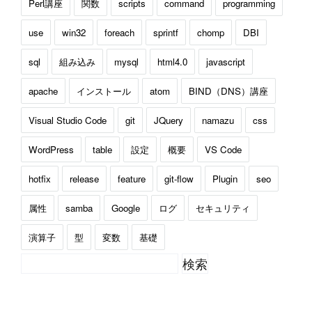
Perl講座
関数
scripts
command
programming
use
win32
foreach
sprintf
chomp
DBI
sql
組み込み
mysql
html4.0
javascript
apache
インストール
atom
BIND（DNS）講座
Visual Studio Code
git
JQuery
namazu
css
WordPress
table
設定
概要
VS Code
hotfix
release
feature
git-flow
Plugin
seo
属性
samba
Google
ログ
セキュリティ
演算子
型
変数
基礎