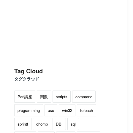
Tag Cloud
タグクラウド
Perl講座
関数
scripts
command
programming
use
win32
foreach
sprintf
chomp
DBI
sql