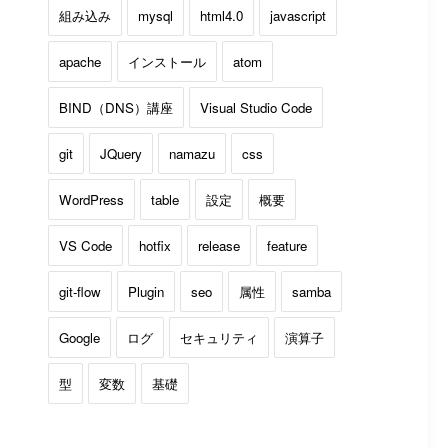
組み込み
mysql
html4.0
javascript
apache
インストール
atom
BIND（DNS）講座
Visual Studio Code
git
JQuery
namazu
css
WordPress
table
設定
概要
VS Code
hotfix
release
feature
git-flow
Plugin
seo
属性
samba
Google
ログ
セキュリティ
演算子
型
変数
基礎