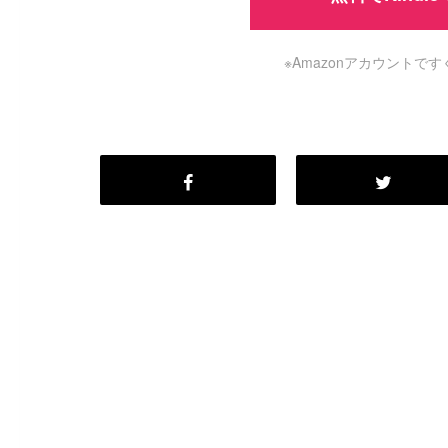
※Amazonアカウント
#
Visual Studio Code