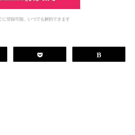
ですぐに登録可能。いつでも解約できます
P
r
o
g
r
a
m
m
i
n
g
L
a
n
g
u
a
g
e
#
HTML CSS
#
JavaScript
#
SQL
#
Pe
S
e
r
v
e
r
S
i
d
e
#
Other