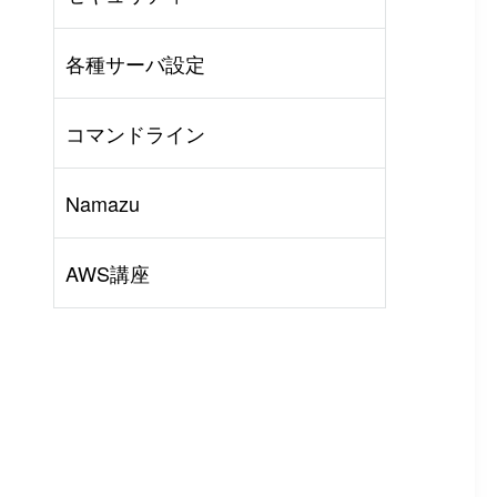
AWS
#
BIND
#
Other
各種サーバ設定
コマンドライン
Namazu
AWS講座