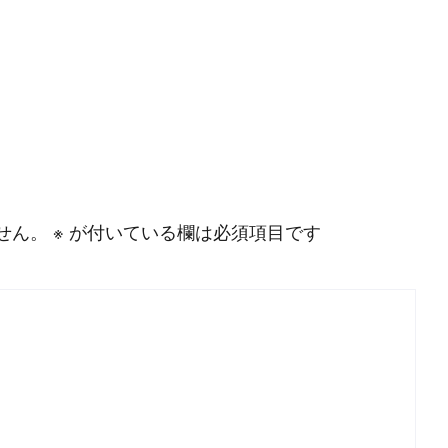
#
MySQL
#
Git
#
Command Line
#
B
l
o
g
#
Music
#
Science
せん。
※
が付いている欄は必須項目です