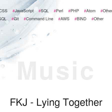
CSS
#
JavaScript
#
SQL
#
Perl
#
PHP
#
Atom
#
Othe
SQL
#
Git
#
Command Line
#
AWS
#
BIND
#
Other
Music
F
K
J
-
L
y
i
n
g
T
o
g
e
t
h
e
r