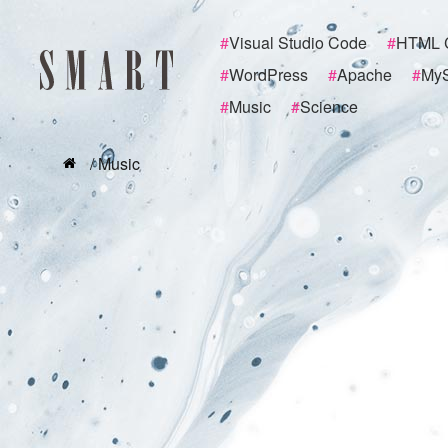
#
Visual Studio Code
#
HTML 
#
WordPress
#
Apache
#
My
#
Music
#
Science
/ Music