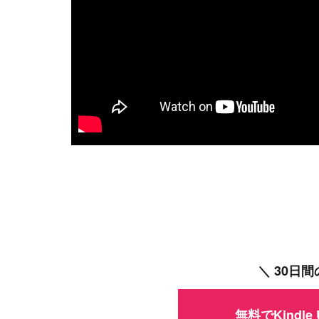
＼ 30日
無料でKindle