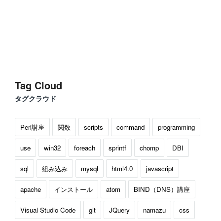
Tag Cloud
タグクラウド
Perl講座
関数
scripts
command
programming
use
win32
foreach
sprintf
chomp
DBI
sql
組み込み
mysql
html4.0
javascript
apache
インストール
atom
BIND（DNS）講座
Visual Studio Code
git
JQuery
namazu
css