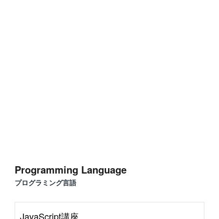
#
Visual Studio Code
#
HTML CSS
P
r
o
g
r
a
m
m
i
n
g
L
a
n
g
u
a
g
e
#
WordPress
#
Apache
#
MySQL
#
Git
#
JavaScript
#
SQL
#
Perl
#
PHP
S
e
r
v
e
r
S
i
d
e
#
Command Line
#
AWS
#
BIND
#
Atom
#
Other
B
l
o
g
Programming Language
#
Music
#
Science
プログラミング言語
#
Other
JavaScript講座