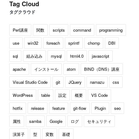
Tag Cloud
タグクラウド
Perl講座
関数
scripts
command
programming
use
win32
foreach
sprintf
chomp
DBI
sql
組み込み
mysql
html4.0
javascript
apache
インストール
atom
BIND（DNS）講座
Visual Studio Code
git
JQuery
namazu
css
WordPress
table
設定
概要
VS Code
hotfix
release
feature
git-flow
Plugin
seo
属性
samba
Google
ログ
セキュリティ
演算子
型
変数
基礎