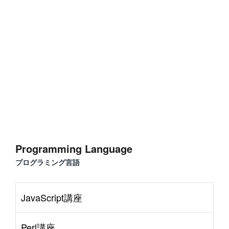
#
Visual Studio Code
#
HTML CSS
P
r
o
g
r
a
m
m
i
n
g
L
a
n
g
u
a
g
e
#
WordPress
#
Apache
#
MySQL
#
Git
#
JavaScript
#
SQL
#
Perl
#
PHP
S
e
r
v
e
r
S
i
d
e
Programming Language
#
Command Line
#
AWS
#
BIND
#
Atom
#
Other
B
l
o
g
プログラミング言語
#
Music
#
Science
#
Other
JavaScript講座
Perl講座