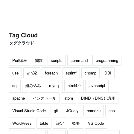
Tag Cloud
タグクラウド
Perl講座
関数
scripts
command
programming
use
win32
foreach
sprintf
chomp
DBI
sql
組み込み
mysql
html4.0
javascript
apache
インストール
atom
BIND（DNS）講座
Visual Studio Code
git
JQuery
namazu
css
WordPress
table
設定
概要
VS Code