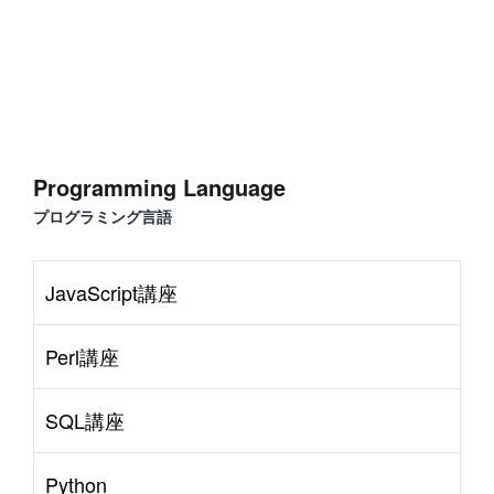
#
Command Line
#
AWS
#
BIND
#
Atom
#
Other
B
l
o
g
#
Music
#
Science
#
Other
Programming Language
プログラミング言語
JavaScript講座
Perl講座
SQL講座
Python