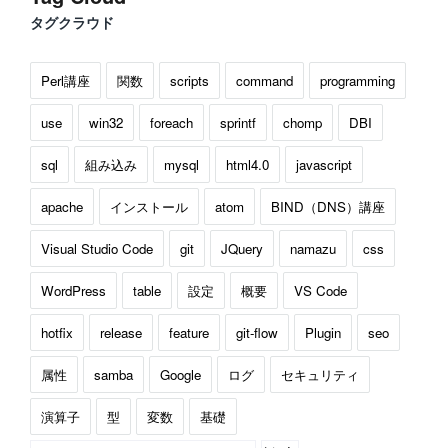
タグクラウド
Perl講座
関数
scripts
command
programming
use
win32
foreach
sprintf
chomp
DBI
sql
組み込み
mysql
html4.0
javascript
apache
インストール
atom
BIND（DNS）講座
Visual Studio Code
git
JQuery
namazu
css
WordPress
table
設定
概要
VS Code
hotfix
release
feature
git-flow
Plugin
seo
属性
samba
Google
ログ
セキュリティ
演算子
型
変数
基礎