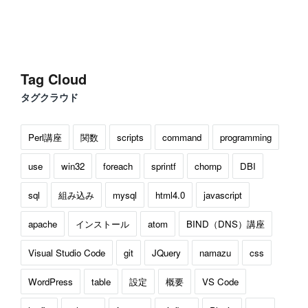
Tag Cloud
タグクラウド
Perl講座
関数
scripts
command
programming
use
win32
foreach
sprintf
chomp
DBI
sql
組み込み
mysql
html4.0
javascript
apache
インストール
atom
BIND（DNS）講座
Visual Studio Code
git
JQuery
namazu
css
WordPress
table
設定
概要
VS Code