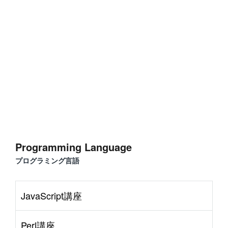
#
WordPress
#
Apache
#
MySQL
#
Git
#
JavaScript
#
SQL
#
Perl
#
PHP
S
e
r
v
e
r
S
i
d
e
#
Command Line
#
AWS
#
BIND
#
Atom
#
Other
B
l
o
g
#
Music
#
Science
#
Other
Programming Language
プログラミング言語
JavaScript講座
Perl講座