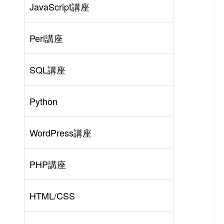
JavaScript講座
Perl講座
SQL講座
Python
WordPress講座
PHP講座
HTML/CSS