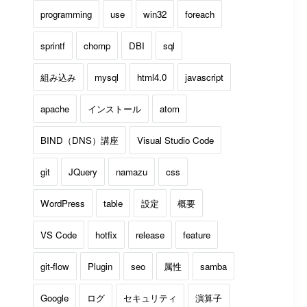
programming
use
win32
foreach
sprintf
chomp
DBI
sql
組み込み
mysql
html4.0
javascript
apache
インストール
atom
BIND（DNS）講座
Visual Studio Code
git
JQuery
namazu
css
WordPress
table
設定
概要
VS Code
hotfix
release
feature
git-flow
Plugin
seo
属性
samba
Google
ログ
セキュリティ
演算子