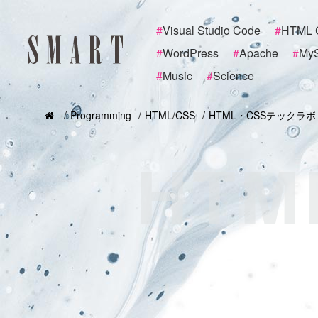
#
Visual Studio Code
#
HTML 
#
WordPress
#
Apache
#
My
#
Music
#
Science
Programming
HTML/CSS
HTML・CSSテックラボ
HT