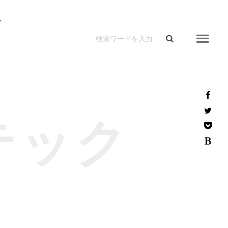
r
テック