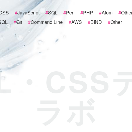
CSS
#
JavaScript
#
SQL
#
Perl
#
PHP
#
Atom
#
Othe
SQL
#
Git
#
Command Line
#
AWS
#
BIND
#
Other
ML・CSS
ラボ