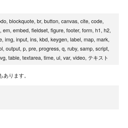
#
MySQL
#
Git
#
Command Line
#
B
l
o
g
bdo, blockquote, br, button, canvas, cite, code,
l, em, embed, fieldset, figure, footer, form, h1, h2,
#
Music
#
Science
me, img, input, ins, kbd, keygen, label, map, mark,
l, output, p, pre, progress, q, ruby, samp, script,
 svg, table, textarea, time, ul, var, video, テキスト
もあります。