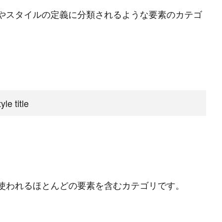
やスタイルの定義に分類されるような要素のカテゴ
le title
P
r
o
g
r
a
m
m
i
n
g
L
a
n
g
u
a
g
e
#
HTML CSS
#
JavaScript
#
SQL
#
Pe
使われるほとんどの要素を含むカテゴリです。
S
e
r
v
e
r
S
i
d
e
#
Other