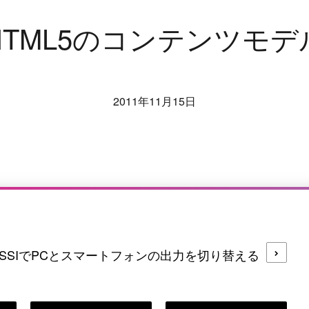
H
T
M
L
5
の
コ
ン
テ
ン
ツ
モ
デ
2011年11月15日
SSIでPCとスマートフォンの出力を切り替える