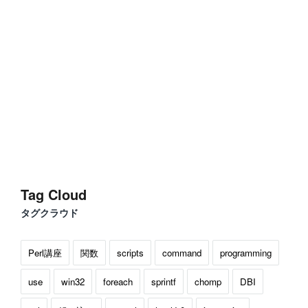
Tag Cloud
タグクラウド
Perl講座
関数
scripts
command
programming
use
win32
foreach
sprintf
chomp
DBI