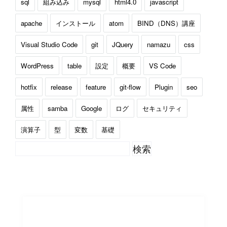
sql
組み込み
mysql
html4.0
javascript
apache
インストール
atom
BIND（DNS）講座
Visual Studio Code
git
JQuery
namazu
css
WordPress
table
設定
概要
VS Code
hotfix
release
feature
git-flow
Plugin
seo
属性
samba
Google
ログ
セキュリティ
演算子
型
変数
基礎