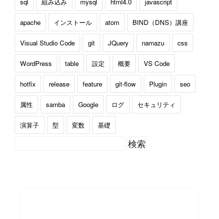
sql
組み込み
mysql
html4.0
javascript
apache
インストール
atom
BIND（DNS）講座
Visual Studio Code
git
JQuery
namazu
css
WordPress
table
設定
概要
VS Code
hotfix
release
feature
git-flow
Plugin
seo
属性
samba
Google
ログ
セキュリティ
演算子
型
変数
基礎