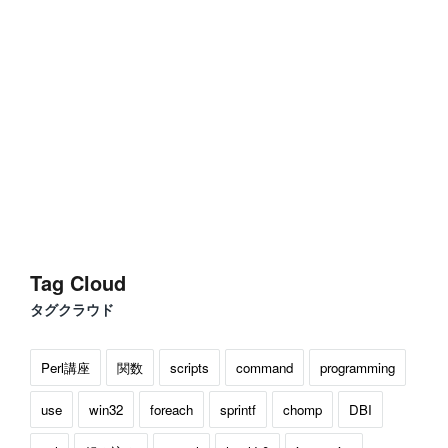
Tag Cloud
タグクラウド
Perl講座
関数
scripts
command
programming
use
win32
foreach
sprintf
chomp
DBI