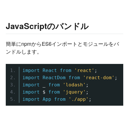
JavaScriptのバンドル
簡単にnpmからES6インポートとモジュールをバ
ンドルします。
import
React
from
'react'
;
import
ReactDom
from
'react-dom'
;
import
 _ 
from
'lodash'
;
import
 $ 
from
'jquery'
;
import
App
from
'./app'
;