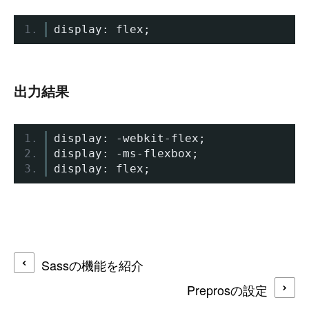
display
:
 flex
;
出力結果
display
:
-
webkit
-
flex
;
display
:
-
ms
-
flexbox
;
display
:
 flex
;
Sassの機能を紹介
Preprosの設定