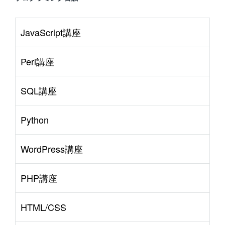
JavaScript講座
Perl講座
SQL講座
Python
WordPress講座
PHP講座
HTML/CSS