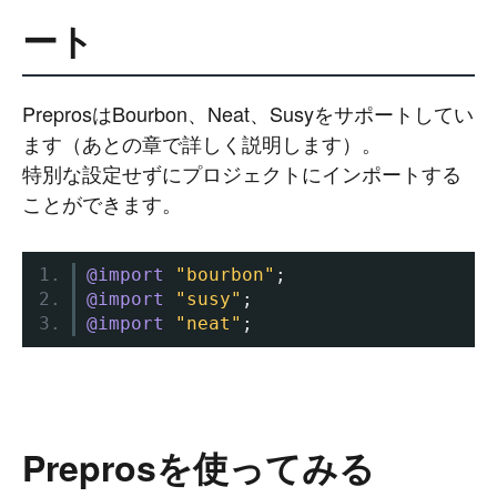
ート
PreprosはBourbon、Neat、Susyをサポートしてい
ます（あとの章で詳しく説明します）。
特別な設定せずにプロジェクトにインポートする
ことができます。
@import
"bourbon"
;
@import
"susy"
;
@import
"neat"
;
#
Visual Studio Code
#
HTML CSS
P
r
o
g
r
a
m
m
i
n
g
L
a
n
g
u
a
g
e
Preprosを使ってみる
#
WordPress
#
Apache
#
MySQL
#
Git
#
JavaScript
#
SQL
#
Perl
#
PHP
S
e
r
v
e
r
S
i
d
e