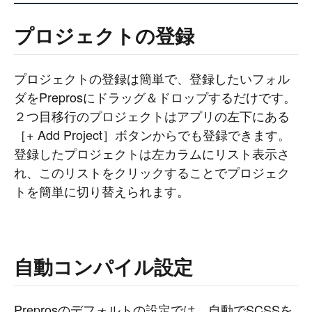
#
Command Line
#
AWS
#
BIND
#
Atom
#
Other
B
l
o
g
プロジェクトの登録
#
Music
#
Science
#
Other
プロジェクトの登録は簡単で、登録したいフォル
ダをPreprosにドラッグ＆ドロップするだけです。
２つ目移行のプロジェクトはアプリの左下にある
［+ Add Project］ボタンからでも登録できます。
登録したプロジェクトは左カラムにリスト表示さ
れ、このリストをクリックすることでプロジェク
トを簡単に切り替えられます。
自動コンパイル設定
Preprosのデフォルトの設定では、自動でSCSSを