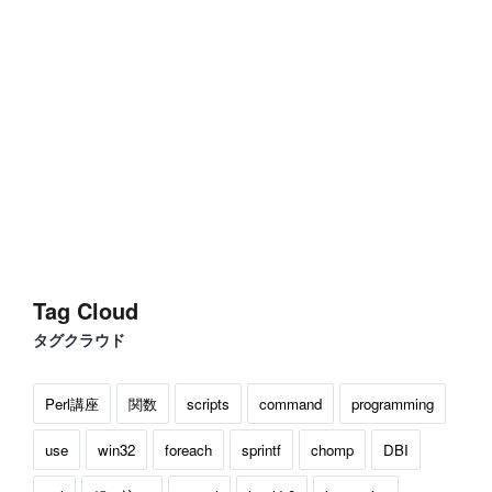
Tag Cloud
タグクラウド
Perl講座
関数
scripts
command
programming
use
win32
foreach
sprintf
chomp
DBI