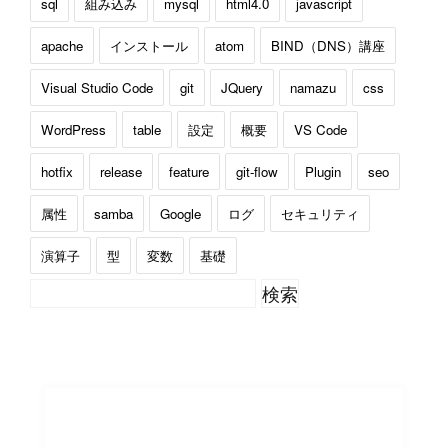
sql
組み込み
mysql
html4.0
javascript
apache
インストール
atom
BIND（DNS）講座
Visual Studio Code
git
JQuery
namazu
css
WordPress
table
設定
概要
VS Code
hotfix
release
feature
git-flow
Plugin
seo
属性
samba
Google
ログ
セキュリティ
演算子
型
変数
基礎