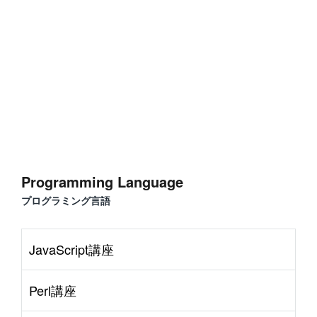
#
JavaScript
#
SQL
#
Perl
#
PHP
S
e
r
v
e
r
S
i
d
e
#
Command Line
#
AWS
#
BIND
#
Atom
#
Other
B
l
o
g
#
Music
#
Science
#
Other
Programming Language
プログラミング言語
JavaScript講座
Perl講座