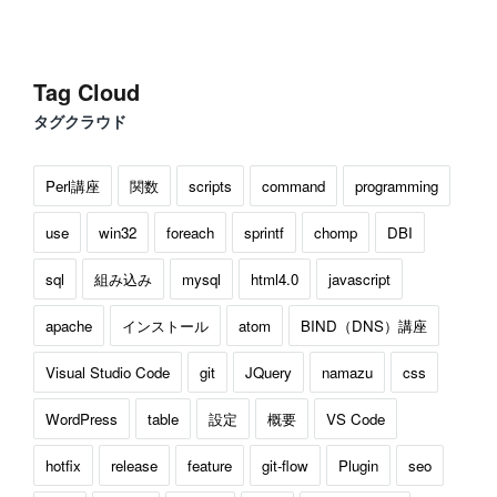
Tag Cloud
タグクラウド
Perl講座
関数
scripts
command
programming
use
win32
foreach
sprintf
chomp
DBI
sql
組み込み
mysql
html4.0
javascript
apache
インストール
atom
BIND（DNS）講座
Visual Studio Code
git
JQuery
namazu
css
WordPress
table
設定
概要
VS Code
hotfix
release
feature
git-flow
Plugin
seo