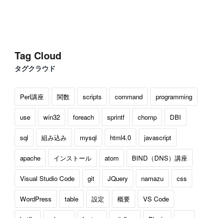
Tag Cloud
タグクラウド
Perl講座
関数
scripts
command
programming
use
win32
foreach
sprintf
chomp
DBI
sql
組み込み
mysql
html4.0
javascript
apache
インストール
atom
BIND（DNS）講座
Visual Studio Code
git
JQuery
namazu
css
WordPress
table
設定
概要
VS Code