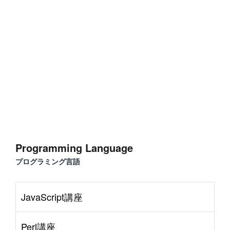
#
WordPress
#
Apache
#
MySQL
#
Git
#
JavaScript
#
SQL
#
Perl
#
PHP
S
e
r
v
e
r
S
i
d
e
#
Command Line
#
AWS
#
BIND
#
Atom
#
Other
B
l
o
g
#
Music
#
Science
#
Other
Programming Language
プログラミング言語
JavaScript講座
Perl講座