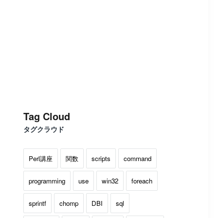
Tag Cloud
タグクラウド
Perl講座
関数
scripts
command
programming
use
win32
foreach
sprintf
chomp
DBI
sql