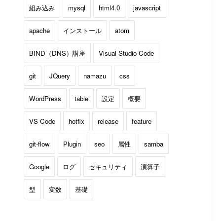
組み込み
mysql
html4.0
javascript
apache
インストール
atom
BIND（DNS）講座
Visual Studio Code
git
JQuery
namazu
css
WordPress
table
設定
概要
VS Code
hotfix
release
feature
git-flow
Plugin
seo
属性
samba
Google
ログ
セキュリティ
演算子
型
変数
基礎