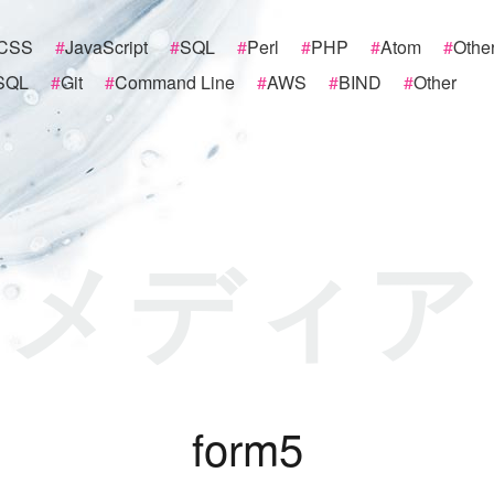
CSS
#
JavaScript
#
SQL
#
Perl
#
PHP
#
Atom
#
Othe
SQL
#
Git
#
Command Line
#
AWS
#
BIND
#
Other
メディア
f
o
r
m
5