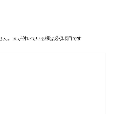
せん。
※
が付いている欄は必須項目です
P
r
o
g
r
a
m
m
i
n
g
L
a
n
g
u
a
g
e
#
HTML CSS
#
JavaScript
#
SQL
#
Pe
S
e
r
v
e
r
S
i
d
e
#
Other