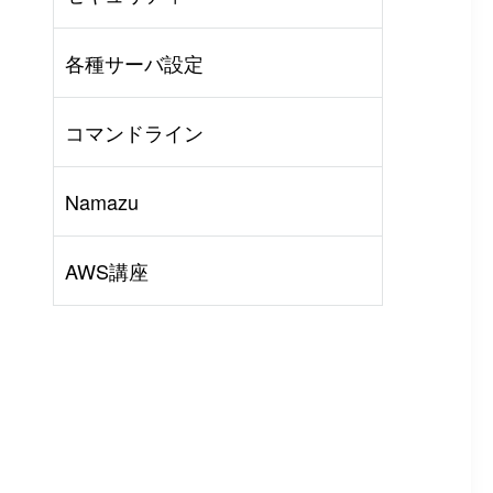
AWS
#
BIND
#
Other
各種サーバ設定
コマンドライン
Namazu
AWS講座