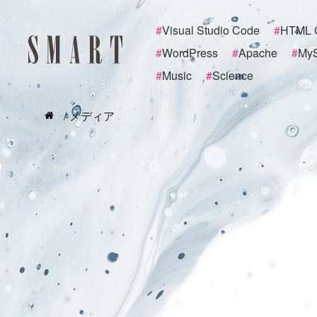
#
Visual Studio Code
#
HTML 
#
WordPress
#
Apache
#
My
#
Music
#
Science
/ メディア