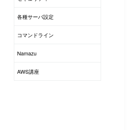
AWS
#
BIND
#
Other
各種サーバ設定
コマンドライン
Namazu
AWS講座