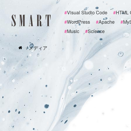
#
Visual Studio Code
#
HTML 
#
WordPress
#
Apache
#
My
#
Music
#
Science
/ メディア