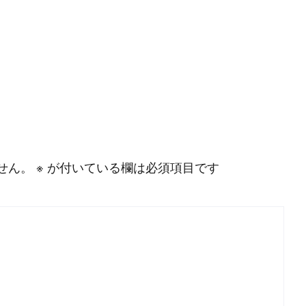
せん。
※
が付いている欄は必須項目です
P
r
o
g
r
a
m
m
i
n
g
L
a
n
g
u
a
g
e
#
HTML CSS
#
JavaScript
#
SQL
#
Pe
S
e
r
v
e
r
S
i
d
e
#
Other