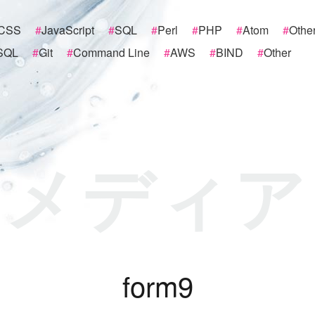
CSS
#
JavaScript
#
SQL
#
Perl
#
PHP
#
Atom
#
Othe
SQL
#
Git
#
Command Line
#
AWS
#
BIND
#
Other
メディア
f
o
r
m
9