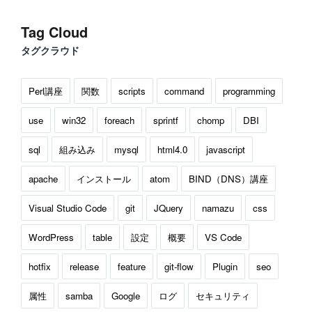
Tag Cloud
タグクラウド
Perl講座
関数
scripts
command
programming
use
win32
foreach
sprintf
chomp
DBI
sql
組み込み
mysql
html4.0
javascript
apache
インストール
atom
BIND（DNS）講座
Visual Studio Code
git
JQuery
namazu
css
WordPress
table
設定
概要
VS Code
hotfix
release
feature
git-flow
Plugin
seo
属性
samba
Google
ログ
セキュリティ