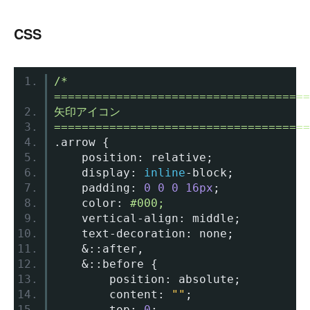
CSS
/* 
=====================================
矢印アイコン
=====================================
.
arrow 
{
	position
:
 relative
;
	display
:
inline
-
block
;
	padding
:
0
0
0
16px
;
	color
:
#000;
	vertical
-
align
:
 middle
;
	text
-
decoration
:
 none
;
&::
after
,
&::
before 
{
		position
:
 absolute
;
		content
:
""
;
		top
:
0
;