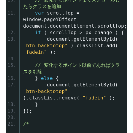
たらクラスを追加
var
 scrollTop 
=
window
.
pageYOffset 
||
document
.
documentElement
.
scrollTop
;
if
(
 scrollTop 
>
 px_change 
)
{
		document
.
getElementById
(
"btn-backtotop"
).
classList
.
add
(
"fadein"
);
// 変化するポイント以前であればクラ
スを削除
}
else
{
		document
.
getElementById
(
"btn-backtotop"
).
classList
.
remove
(
"fadein"
);
}
});
/* 
=====================================