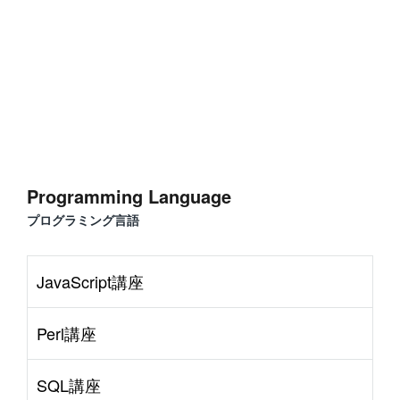
Programming Language
プログラミング言語
JavaScript講座
P
r
o
g
r
a
m
m
i
n
g
L
a
n
g
u
a
#
Visual Studio Code
#
HTML CSS
#
JavaScrip
S
e
r
v
e
r
S
i
d
e
Perl講座
#
WordPress
#
Apache
#
MySQL
#
Git
#
PHP
#
Atom
#
Other
B
l
o
g
SQL講座
#
AWS
#
BIND
#
Othe