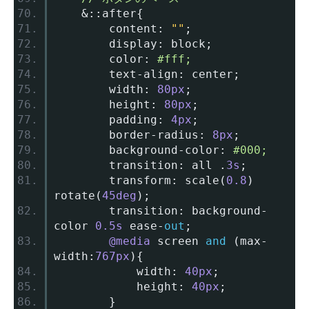
&::
after
{
		content
:
""
;
		display
:
 block
;
		color
:
#fff;
		text
-
align
:
 center
;
		width
:
80px
;
		height
:
80px
;
		padding
:
4px
;
		border
-
radius
:
8px
;
		background
-
color
:
#000;
		transition
:
 all 
.
3s
;
		transform
:
 scale
(
0.8
)
rotate
(
45deg
);
		transition
:
 background
-
color 
0.5s
 ease
-
out
;
@media
 screen 
and
(
max
-
width
:
767px
){
			width
:
40px
;
			height
:
40px
;
}