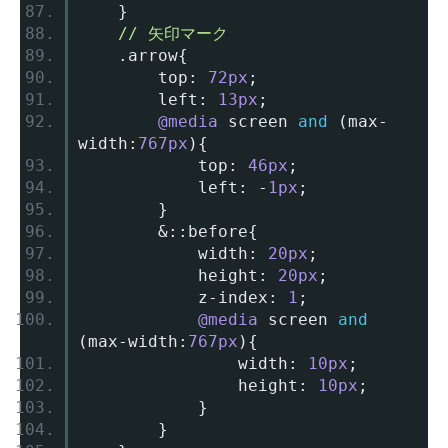
}
// 矢印マーク
.
arrow
{
		top
:
72px
;
		left
:
13px
;
@media
 screen 
and
(
max
-
width
:
767px
){
			top
:
46px
;
			left
:
-
1px
;
}
&::
before
{
			width
:
20px
;
			height
:
20px
;
			z
-
index
:
1
;
@media
 screen 
and
(
max
-
width
:
767px
){
				width
:
10px
;
				height
:
10px
;
}
}