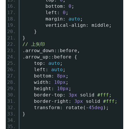
		bottom
:
0
;
		left
:
0
;
		margin
:
auto
;
		vertical
-
align
:
 middle
;
}
}
// 上矢印
.
arrow_down
::
before
,
.
arrow_up
::
before 
{
	top
:
auto
;
	left
:
auto
;
	bottom
:
8px
;
	width
:
10px
;
	height
:
10px
;
	border
-
top
:
3px
 solid 
#fff;
	border
-
right
:
3px
 solid 
#fff;
	transform
:
 rotate
(-
45deg
);
}