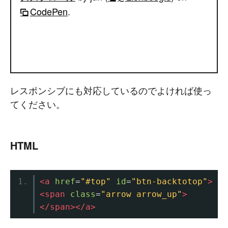
CodePen
.
レスポンシブにも対応しているのでよければ使っ
てください。
HTML
<a
href
=
"#top"
id
=
"btn-backtotop"
>
<span
class
=
"arrow arrow_up"
>
</span></a>