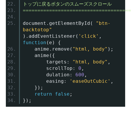
トップに戻るボタンのスムーズスクロール
=====================================
document
.
getElementById
(
"btn-
backtotop"
).
addEventListener
(
'click'
,
function
(
e
)
{
	anime
.
remove
(
"html, body"
);
	anime
({
		targets
:
"html, body"
,
		scrollTop
:
0
,
		dulation
:
600
,
		easing
:
'easeOutCubic'
,
});
return
false
;
});