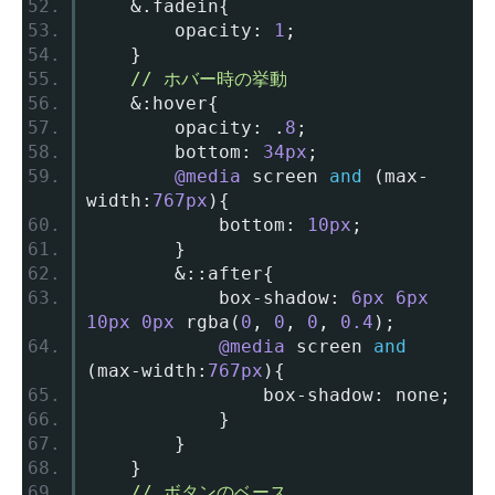
&.
fadein
{
		opacity
:
1
;
}
// ホバー時の挙動
&:
hover
{
		opacity
:
.
8
;
		bottom
:
34px
;
@media
 screen 
and
(
max
-
width
:
767px
){
			bottom
:
10px
;
}
&::
after
{
			box
-
shadow
:
6px
6px
10px
0px
 rgba
(
0
,
0
,
0
,
0.4
);
@media
 screen 
and
(
max
-
width
:
767px
){
				box
-
shadow
:
 none
;
}
}
}
// ボタンのベース