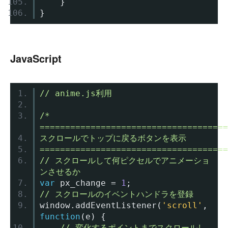
}
}
JavaScript
// anime.js利用
/* 
=====================================
スクロールでトップに戻るボタンを表示
=====================================
// スクロールして何ピクセルでアニメーショ
ンさせるか
var
 px_change 
=
1
;
// スクロールのイベントハンドラを登録
window
.
addEventListener
(
'scroll'
,
function
(
e
)
{
// 変化するポイントまでスクロールし