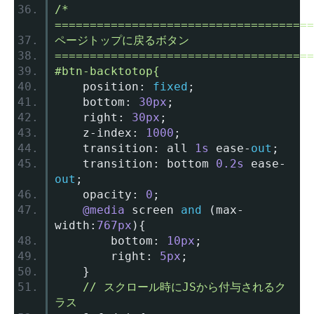
/* 
=====================================
ページトップに戻るボタン
=====================================
#btn-backtotop{
	position
:
fixed
;
	bottom
:
30px
;
	right
:
30px
;
	z
-
index
:
1000
;
	transition
:
 all 
1s
 ease
-
out
;
	transition
:
 bottom 
0.2s
 ease
-
out
;
	opacity
:
0
;
@media
 screen 
and
(
max
-
width
:
767px
){
		bottom
:
10px
;
		right
:
5px
;
}
// スクロール時にJSから付与されるク
ラス