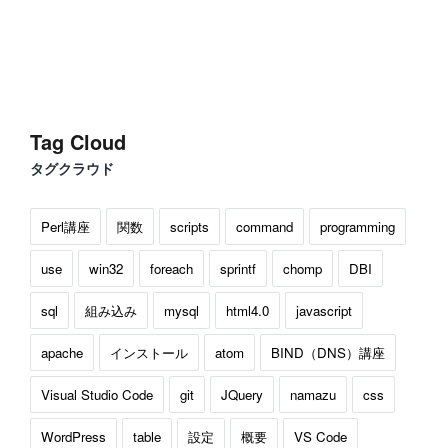
Tag Cloud
タグクラウド
Perl講座
関数
scripts
command
programming
use
win32
foreach
sprintf
chomp
DBI
sql
組み込み
mysql
html4.0
javascript
apache
インストール
atom
BIND（DNS）講座
Visual Studio Code
git
JQuery
namazu
css
WordPress
table
設定
概要
VS Code