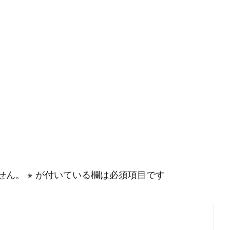
#
MySQL
#
Git
#
Command Line
#
B
l
o
g
#
Music
#
Science
せん。
※
が付いている欄は必須項目です