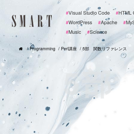
#
Visual Studio Code
#
HTML 
#
WordPress
#
Apache
#
My
#
Music
#
Science
Programming
Perl講座
5部 関数リファレンス
5部