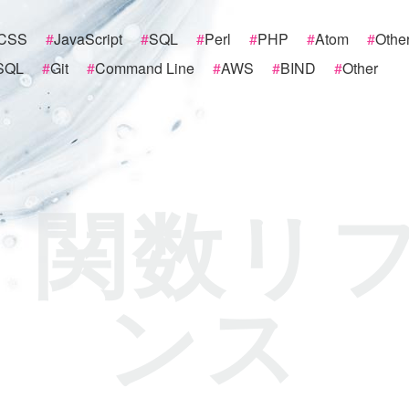
CSS
#
JavaScript
#
SQL
#
Perl
#
PHP
#
Atom
#
Othe
SQL
#
Git
#
Command Line
#
AWS
#
BIND
#
Other
 関数リ
ンス