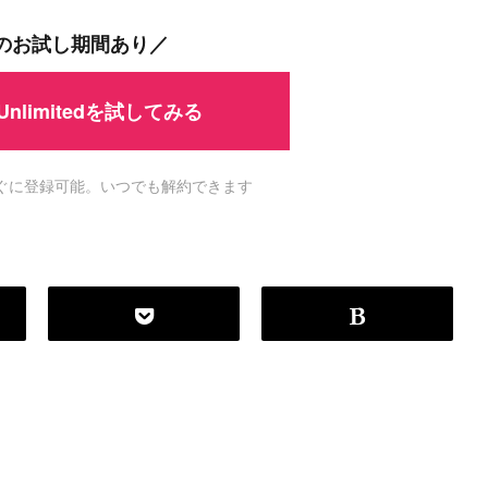
間のお試し期間あり／
 Unlimitedを試してみる
ですぐに登録可能。いつでも解約できます
P
r
o
g
r
a
m
m
i
n
g
L
a
n
g
u
a
g
e
#
HTML CSS
#
JavaScript
#
SQL
#
Pe
S
e
r
v
e
r
S
i
d
e
#
Other