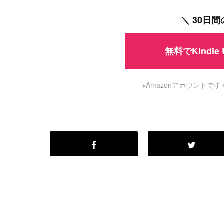
＼ 30日
無料でKindle
※Amazonアカウント
#
Visual Studio Code