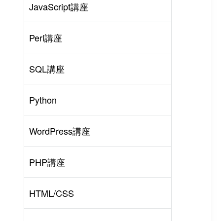
JavaScript講座
Perl講座
SQL講座
Python
WordPress講座
PHP講座
HTML/CSS