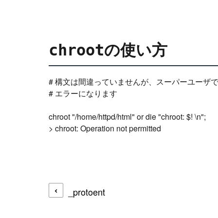
の使い方
chroot
# 構文は間違っていませんが、スーパーユーザで
# エラーになります

chroot "/home/httpd/html" or die "chroot: $! \n";

_protoent