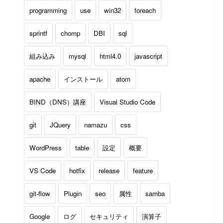
programming
use
win32
foreach
sprintf
chomp
DBI
sql
組み込み
mysql
html4.0
javascript
apache
インストール
atom
BIND（DNS）講座
Visual Studio Code
git
JQuery
namazu
css
WordPress
table
設定
概要
VS Code
hotfix
release
feature
git-flow
Plugin
seo
属性
samba
Google
ログ
セキュリティ
演算子