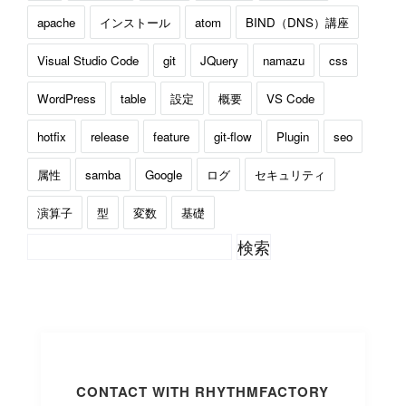
apache
インストール
atom
BIND（DNS）講座
Visual Studio Code
git
JQuery
namazu
css
WordPress
table
設定
概要
VS Code
hotfix
release
feature
git-flow
Plugin
seo
属性
samba
Google
ログ
セキュリティ
演算子
型
変数
基礎
CONTACT WITH RHYTHMFACTORY