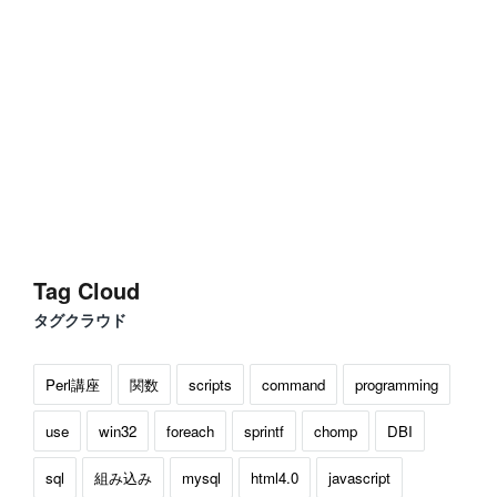
Tag Cloud
タグクラウド
Perl講座
関数
scripts
command
programming
use
win32
foreach
sprintf
chomp
DBI
sql
組み込み
mysql
html4.0
javascript