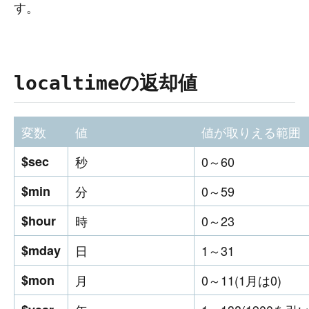
す。
の返却値
localtime
変数
値
値が取りえる範囲
$sec
秒
0～60
$min
分
0～59
$hour
時
0～23
$mday
日
1～31
$mon
月
0～11(1月は0)