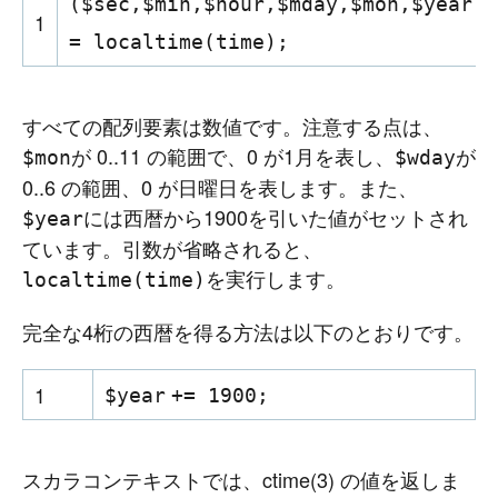
(
$sec
,
$min
,
$hour
,
$mday
,
$mon
,
$year
,
$
1
=
localtime
(
time
);
すべての配列要素は数値です。注意する点は、
が 0..11 の範囲で、0 が1月を表し、
が
$mon
$wday
0..6 の範囲、0 が日曜日を表します。また、
には西暦から1900を引いた値がセットされ
$year
ています。引数が省略されると、
を実行します。
localtime(time)
完全な4桁の西暦を得る方法は以下のとおりです。
1
$year
+= 1900;
スカラコンテキストでは、ctime(3) の値を返しま