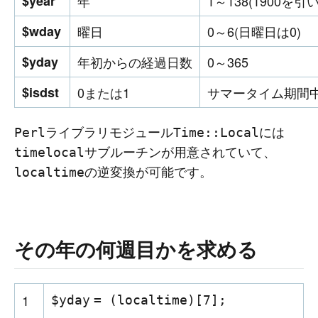
$year
年
1～138(1900を引
$wday
曜日
0～6(日曜日は0)
$yday
年初からの経過日数
0～365
$isdst
0または1
サマータイム期間中
ライブラリモジュール
には
Perl
Time::Local
サブルーチンが用意されていて、
timelocal
の逆変換が可能です。
localtime
その年の何週目かを求める
1
$yday
= (
localtime
)[7];