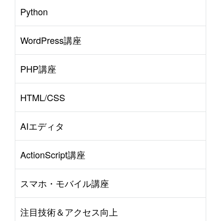
Python
WordPress講座
PHP講座
HTML/CSS
AIエディタ
ActionScript講座
P
r
o
g
r
a
m
m
i
n
g
L
a
n
g
u
a
g
e
#
Visual Studio Code
#
HTML CSS
#
JavaScri
スマホ・モバイル講座
S
e
r
v
e
r
S
i
d
e
#
WordPress
#
Apache
#
MySQL
#
Perl
#
PHP
#
Atom
#
Othe
注目技術＆アクセス向上
B
l
o
g