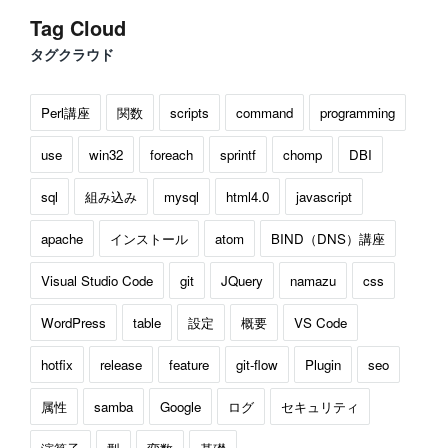
Tag Cloud
タグクラウド
Perl講座
関数
scripts
command
programming
use
win32
foreach
sprintf
chomp
DBI
sql
組み込み
mysql
html4.0
javascript
apache
インストール
atom
BIND（DNS）講座
Visual Studio Code
git
JQuery
namazu
css
WordPress
table
設定
概要
VS Code
hotfix
release
feature
git-flow
Plugin
seo
属性
samba
Google
ログ
セキュリティ