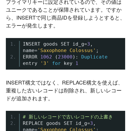
プライマリキーに設定されているので、その値は
ユニークであることが保障されています。ですか
ら、INSERTで同じ商品IDを登録しようとすると、
エラーが発生します。
INSERT goods SET id_g
=
3
,
name
=
'Saxophone Colossus'
;
ERROR 
1062
(
23000
):
Duplicate
entry 
'3'
for
 key 
1
INSERT構文ではなく、REPLACE構文を使えば、
重複した古いレコードは削除され、新しいレコー
ドが追加されます。
# 新しいレコードで古いレコードの上書き
REPLACE goods SET id_g
=
3
,
name
=
'Saxophone Colossus'
;