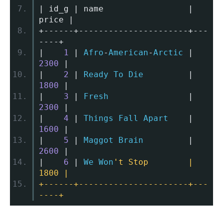
|
 id_g 
|
 name                 
|
price 
|
+------+----------------------+---
----+
|
1
|
Afro
-
American
-
Arctic
|
2300
|
|
2
|
Ready
To
Die
|
1800
|
|
3
|
Fresh
|
2300
|
|
4
|
Things
Fall
Apart
|
1600
|
|
5
|
Maggot
Brain
|
2600
|
|
6
|
We
Won
't Stop        |  
1800 |
+------+----------------------+---
----+