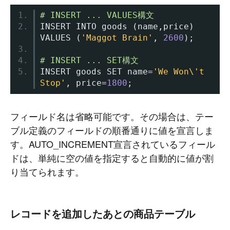
# INSERT ... VALUES構文
INSERT INTO goods 
(
name
,
price
)
VALUES 
(
'Maggot Brain'
,
2600
);
# INSERT ... SET構文
INSERT goods SET name
=
'We Won\'t 
Stop'
,
 price
=
1800
;
フィールド名は省略可能です。その場合は、テー
ブル定義のフィールドの順番通りに値を宣言しま
す。AUTO_INCREMENT宣言されているフィール
ドは、単純に空の値を指定すると自動的に値が割
り当てられます。
レコードを追加したあとの商品テーブル