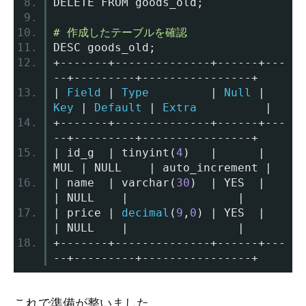
DELETE FROM goods_old
;
# 作成したテーブルを確認
DESC goods_old
;
+-------+--------------+------+---
--+---------+----------------+
|
Field
|
Type
|
Null
|
Key
|
Default
|
Extra
|
+-------+--------------+------+---
--+---------+----------------+
|
 id_g  
|
 tinyint
(
4
)
|
|
MUL 
|
 NULL    
|
 auto_increment 
|
|
 name  
|
 varchar
(
30
)
|
 YES  
|
|
 NULL    
|
|
|
 price 
|
decimal
(
9
,
0
)
|
 YES  
|
|
 NULL    
|
|
+-------+--------------+------+---
--+---------+----------------+
これで準備が整いました。