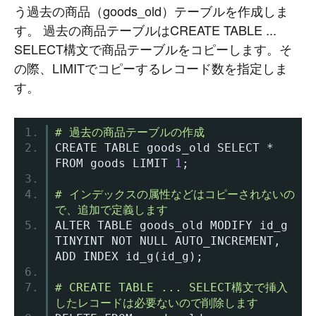
う過去の商品（goods_old）テーブルを作成しま
#
Command Line
#
AWS
#
BIND
#
Atom
#
Other
B
l
o
g
す。 過去の商品テーブルはCREATE TABLE ...
SELECT構文で商品テーブルをコピーします。そ
#
Music
#
Science
#
Other
の際、LIMITでコピーするレコード数を指定しま
す。
# 過去の商品テーブルの作成
CREATE TABLE goods_old SELECT 
*
FROM goods LIMIT 
1
;
# インデックスの属性などはコピーされないの
で、追加で定義します
ALTER TABLE goods_old MODIFY id_g 
TINYINT NOT NULL AUTO_INCREMENT
,
ADD INDEX id_g
(
id_g
);
# CREATE TABLE ... SELECT構文で挿入
したレコードは必要ないので削除します