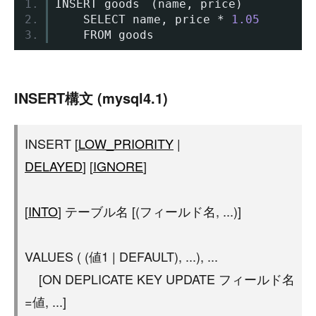
INSERT goods
　(
name
,
 price
)
	SELECT name
,
 price 
*
1.05
	FROM goods
INSERT構文 (mysql4.1)
INSERT [
LOW_PRIORITY
|
DELAYED
] [
IGNORE
]
[
INTO
] テーブル名 [(フィールド名, ...)]
VALUES ( (値1 | DEFAULT), ...), ...
[ON DEPLICATE KEY UPDATE フィールド名
=値, ...]