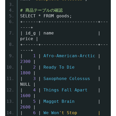
# 商品テーブルの確認
SELECT 
*
 FROM goods
;
+------+----------------------+---
----+
|
 id_g 
|
 name                 
|
price 
|
+------+----------------------+---
----+
|
1
|
Afro
-
American
-
Arctic
|
2300
|
|
2
|
Ready
To
Die
|
1800
|
|
3
|
Saxophone
Colossus
|
NULL 
|
|
4
|
Things
Fall
Apart
|
1600
|
|
5
|
Maggot
Brain
|
2600
|
|
6
|
We
Won
't Stop        |  