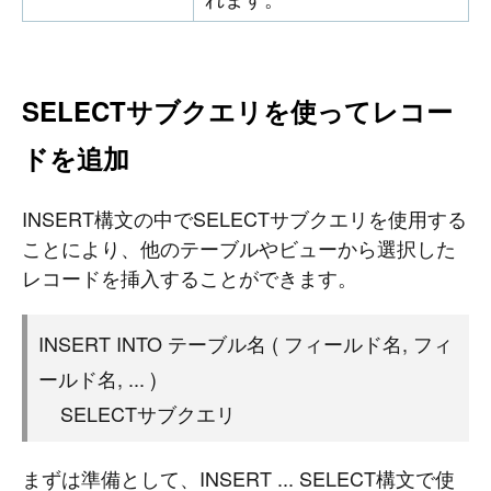
SELECTサブクエリを使ってレコー
ドを追加
INSERT構文の中でSELECTサブクエリを使用する
ことにより、他のテーブルやビューから選択した
レコードを挿入することができます。
INSERT INTO テーブル名 ( フィールド名, フィ
ールド名, ... )
#
Visual Studio Code
#
HTML CSS
SELECTサブクエリ
P
r
o
g
r
a
m
m
i
n
g
L
a
n
g
u
a
g
e
#
WordPress
#
Apache
#
MySQL
#
Git
#
JavaScript
#
SQL
#
Perl
#
PHP
S
e
r
v
e
r
S
i
d
e
まずは準備として、INSERT ... SELECT構文で使