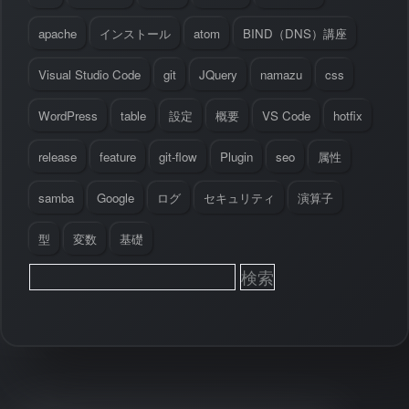
apache
インストール
atom
BIND（DNS）講座
Visual Studio Code
git
JQuery
namazu
css
WordPress
table
設定
概要
VS Code
hotfix
release
feature
git-flow
Plugin
seo
属性
samba
Google
ログ
セキュリティ
演算子
型
変数
基礎