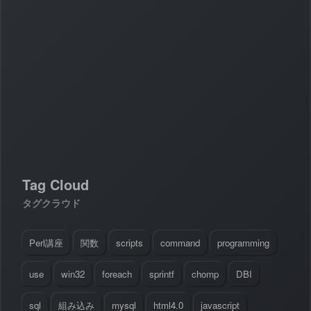
#
Visual Studio Code
#
HTML CSS
P
r
o
g
r
a
m
m
i
n
g
L
a
n
g
u
a
g
e
#
WordPress
#
Apache
#
MySQL
#
Git
#
JavaScript
#
SQL
#
Perl
#
PHP
S
e
r
v
e
r
S
i
d
e
#
Command Line
#
AWS
#
BIND
#
Atom
#
Other
B
l
o
g
#
Music
#
Science
#
Other
Tag Cloud
タグクラウド
Perl講座
関数
scripts
command
programming
use
win32
foreach
sprintf
chomp
DBI
sql
組み込み
mysql
html4.0
javascript