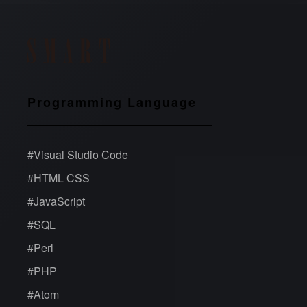
Programming Language
#
Visual Studio Code
#
HTML CSS
#
JavaScript
#
SQL
#
Perl
#
PHP
#
Atom