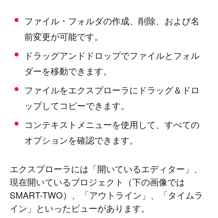
ファイル・フォルダの作成、削除、および名
前変更が可能です。
ドラッグアンドドロップでファイルとフォル
ダーを移動できます。
ファイルをエクスプローラにドラッグ＆ドロ
ップしてコピーできます。
コンテキストメニューを使用して、すべての
オプションを確認できます。
エクスプローラには「開いているエディター」、
#
Visual Studio Code
#
HTML CSS
現在開いているプロジェクト（下の画像では
P
r
o
g
r
a
m
m
i
n
g
L
a
n
g
u
a
g
e
SMART-TWO）、「アウトライン」、「タイムラ
#
WordPress
#
Apache
#
MySQL
#
Git
#
JavaScript
#
SQL
#
Perl
#
PHP
イン」といったビューがあります。
S
e
r
v
e
r
S
i
d
e