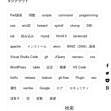
タグクラウド
Perl講座
関数
scripts
command
programming
use
win32
foreach
sprintf
chomp
DBI
sql
組み込み
mysql
html4.0
javascript
apache
インストール
atom
BIND（DNS）講座
Visual Studio Code
git
JQuery
namazu
css
WordPress
table
設定
概要
VS Code
hotfix
release
feature
git-flow
Plugin
seo
属性
samba
Google
ログ
セキュリティ
演算子
型
変数
基礎