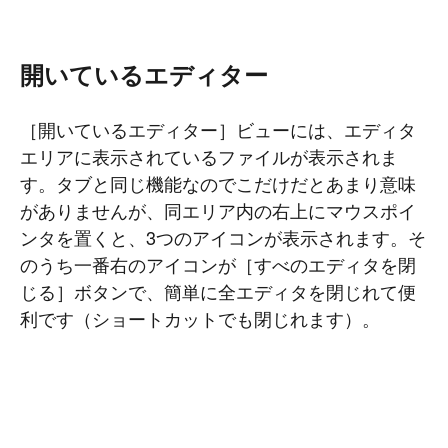
#
Command Line
#
AWS
#
BIND
#
Atom
#
Other
B
l
o
g
開いているエディター
#
Music
#
Science
#
Other
［開いているエディター］ビューには、エディタ
エリアに表示されているファイルが表示されま
す。タブと同じ機能なのでこだけだとあまり意味
がありませんが、同エリア内の右上にマウスポイ
ンタを置くと、3つのアイコンが表示されます。そ
のうち一番右のアイコンが［すべのエディタを閉
じる］ボタンで、簡単に全エディタを閉じれて便
利です（ショートカットでも閉じれます）。