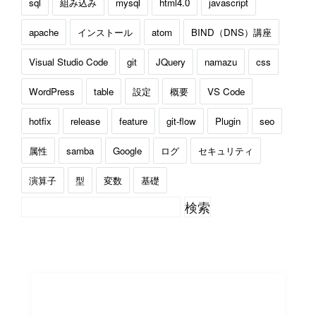
sql
組み込み
mysql
html4.0
javascript
apache
インストール
atom
BIND（DNS）講座
Visual Studio Code
git
JQuery
namazu
css
WordPress
table
設定
概要
VS Code
hotfix
release
feature
git-flow
Plugin
seo
属性
samba
Google
ログ
セキュリティ
演算子
型
変数
基礎