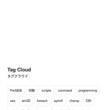
Tag Cloud
タグクラウド
Perl講座
関数
scripts
command
programming
use
win32
foreach
sprintf
chomp
DBI