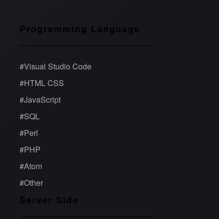
Programming Language
#
Visual Studio Code
#
HTML CSS
#
JavaScript
#
SQL
#
Perl
#
PHP
#
Atom
#
Other
Server Side