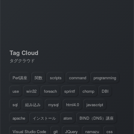
#
Visual Studio Code
#
HTML CSS
P
r
o
g
r
a
m
m
i
n
g
L
a
n
g
u
a
g
e
#
WordPress
#
Apache
#
MySQL
#
Git
#
JavaScript
#
SQL
#
Perl
#
PHP
S
e
r
v
e
r
S
i
d
e
#
Command Line
#
AWS
#
BIND
#
Atom
#
Other
B
l
o
g
Tag Cloud
#
Music
#
Science
#
Other
タグクラウド
Perl講座
関数
scripts
command
programming
use
win32
foreach
sprintf
chomp
DBI
sql
組み込み
mysql
html4.0
javascript
apache
インストール
atom
BIND（DNS）講座
Visual Studio Code
git
JQuery
namazu
css