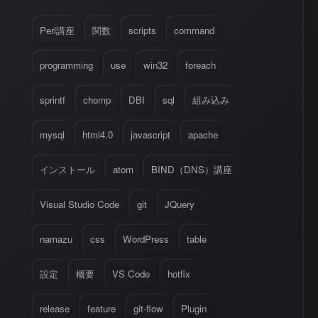
Perl講座
関数
scripts
command
programming
use
win32
foreach
sprintf
chomp
DBI
sql
組み込み
mysql
html4.0
javascript
apache
インストール
atom
BIND（DNS）講座
Visual Studio Code
git
JQuery
namazu
css
WordPress
table
設定
概要
VS Code
hotfix
release
feature
git-flow
Plugin