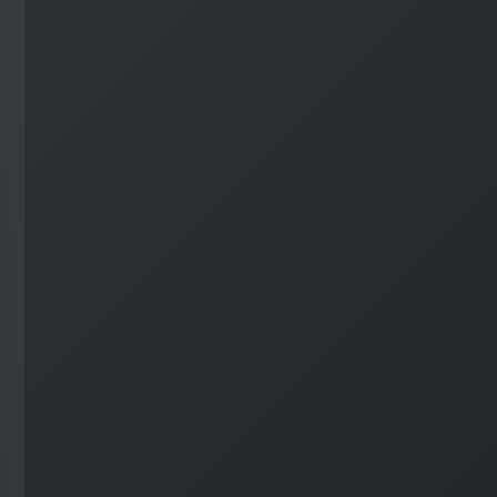
#
WordPress
#
Apache