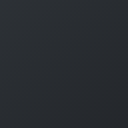
P
r
o
g
r
a
m
m
i
n
g
L
a
n
g
u
a
g
e
#
HTML CSS
#
JavaScript
#
SQL
#
Pe
S
e
r
v
e
r
S
i
d
e
#
Other